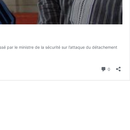
dressé par le ministre de la sécurité sur l’attaque du détachement
que
tagom
Commenta
0
us
ns
té
ins
ens