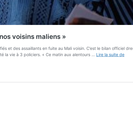
nos voisins maliens »
iés et des assaillants en fuite au Mali voisin. C’est le bilan officiel 
Atta
té la vie à 3 policiers. « Ce matin aux alentours …
Lire la suite de
d’In
:
«No
avo
aler
nos
vois
mali
»