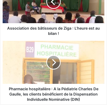
c
i
a
t
i
o
Association des bâtisseurs de Ziga : L’heure est au
n
bilan !
d
e
P
s
h
b
a
â
r
t
m
i
a
s
c
s
i
e
e
u
h
Pharmacie hospitalière : A la Pédiatrie Charles De
r
o
Gaulle, les clients bénéficient de la Dispensation
s
s
Individuelle Nominative (DIN)
d
p