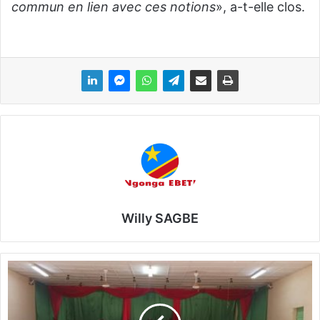
commun en lien avec ces notions
», a-t-elle clos.
Willy SAGBE
A
s
s
o