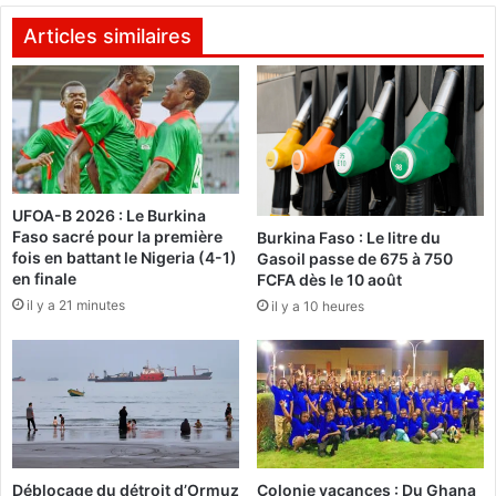
e
i
Z
t
Articles similaires
i
a
g
l
a
i
è
:
r
L
e
’
:
h
UFOA-B 2026 : Le Burkina
A
Faso sacré pour la première
e
Burkina Faso : Le litre du
l
fois en battant le Nigeria (4-1)
Gasoil passe de 675 à 750
u
a
en finale
FCFA dès le 10 août
r
P
il y a 21 minutes
e
il y a 10 heures
é
e
d
s
i
t
a
a
t
u
r
b
i
i
e
Déblocage du détroit d’Ormuz
Colonie vacances : Du Ghana
l
C