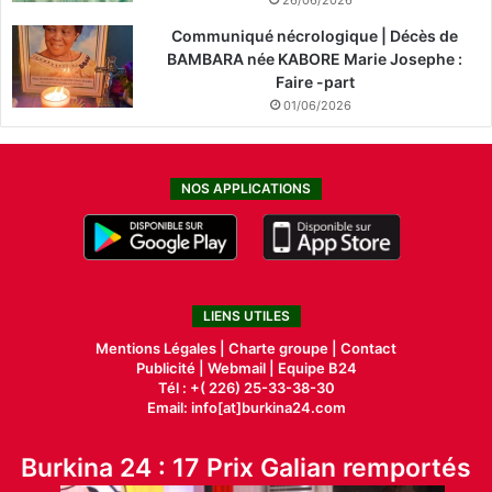
26/06/2026
Communiqué nécrologique | Décès de
BAMBARA née KABORE Marie Josephe :
Faire -part
01/06/2026
NOS APPLICATIONS
LIENS UTILES
Mentions Légales |
Charte groupe |
Contact
Publicité
|
Webmail |
Equipe B24
Tél : +( 226) 25-33-38-30
Email: info[at]burkina24.com
Burkina 24 : 17 Prix Galian remportés