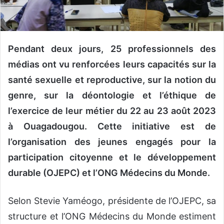
n
c
o
u
Pendant deux jours, 25 professionnels des
r
r
médias ont vu renforcées leurs capacités sur la
i
santé sexuelle et reproductive, sur la notion du
e
genre, sur la déontologie et l’éthique de
l
l’exercice de leur métier du 22 au 23 août 2023
à Ouagadougou. Cette initiative est de
l’organisation des jeunes engagés pour la
participation citoyenne et le développement
durable (OJEPC) et l’ONG Médecins du Monde.
Selon Stevie Yaméogo, présidente de l’OJEPC, sa
structure et l’ONG Médecins du Monde estiment