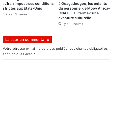
: L’Iran impose ses conditions
à Ouagadougou, les enfants
a
h
strictes aux États-Unis
du personnel de Moov Africa-
n
a
ONATEL au terme d’une
il y a 13 heures
!
r
aventure culturelle
l
il y a 13 heures
e
s
D
Laisser un commentaire
e
G
Votre adresse e-mail ne sera pas publiée.
Les champs obligatoires
a
sont indiqués avec
*
u
C
l
l
o
e
m
,
l
m
e
e
s
c
n
l
t
i