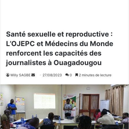
Santé sexuelle et reproductive :
L’OJEPC et Médecins du Monde
renforcent les capacités des
journalistes à Ouagadougou
Willy SAGBE
E
27/08/2023
0
2 minutes de lecture
n
v
o
y
e
r
u