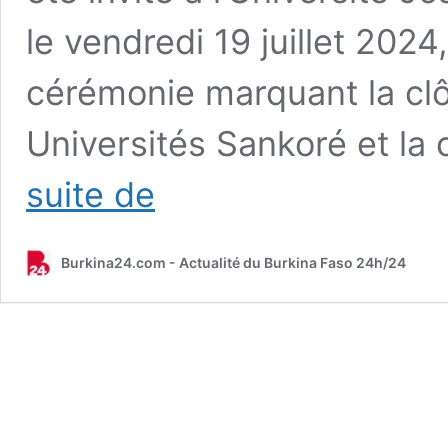
le vendredi 19 juillet 2024
cérémonie marquant la clô
Universités Sankoré et la
Le
suite de
Capitaine
Ibrahim
Traoré
Burkina24.com - Actualité du Burkina Faso 24h/24
est
comme
un
« chirurgien »
qui
soigne
les
plaies
du