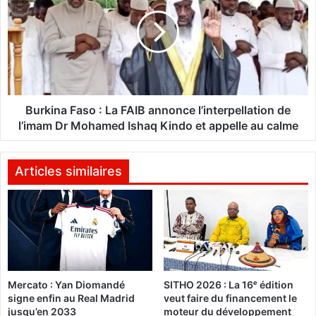
a
r
i
k
n
i
e
n
t
a
é
F
e
a
t
s
Burkina Faso : La FAIB annonce l’interpellation de
s
o
l’imam Dr Mohamed Ishaq Kindo et appelle au calme
o
:
l
L
i
a
Articles similaires
d
F
a
A
r
I
i
B
t
a
é
n
r
n
é
Mercato : Yan Diomandé
SITHO 2026 : La 16ᵉ édition
o
signe enfin au Real Madrid
veut faire du financement le
v
n
jusqu’en 2033
moteur du développement
o
c