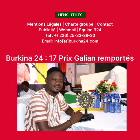
LIENS UTILES
Mentions Légales |
Charte groupe |
Contact
Publicité
|
Webmail |
Equipe B24
Tél : +( 226) 25-33-38-30
Email: info[at]burkina24.com
Burkina 24 : 17 Prix Galian remportés