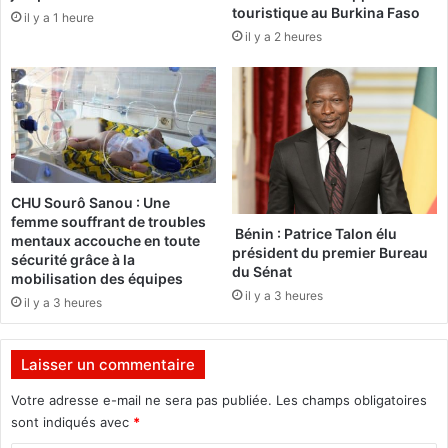
touristique au Burkina Faso
l
il y a 1 heure
e
il y a 2 heures
u
l
t
’
i
i
o
n
n
t
n
e
a
r
i
p
CHU Sourô Sanou : Une
r
e
femme souffrant de troubles
e
l
Bénin : Patrice Talon élu
mentaux accouche en toute
a
l
président du premier Bureau
sécurité grâce à la
u
du Sénat
a
mobilisation des équipes
c
t
il y a 3 heures
il y a 3 heures
œ
i
u
o
r
n
Laisser un commentaire
d
d
e
e
Votre adresse e-mail ne sera pas publiée.
Les champs obligatoires
s
l
sont indiqués avec
*
é
’