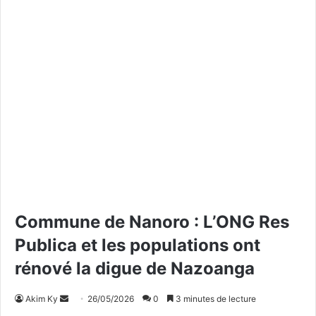
Commune de Nanoro : L’ONG Res
Publica et les populations ont
rénové la digue de Nazoanga
Akim Ky
E
26/05/2026
0
3 minutes de lecture
n