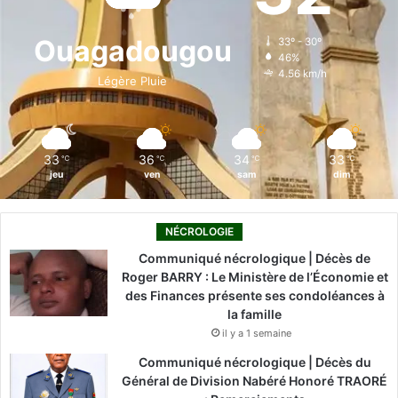
o
d
b
g
k
Ouagadougou
33º - 30º
46%
o
i
e
r
4.56 km/h
Légère Pluie
k
n
a
m
33
36
34
33
℃
℃
℃
℃
jeu
ven
sam
dim
NÉCROLOGIE
Communiqué nécrologique | Décès de
Roger BARRY : Le Ministère de l’Économie et
des Finances présente ses condoléances à
la famille
il y a 1 semaine
Communiqué nécrologique | Décès du
Général de Division Nabéré Honoré TRAORÉ