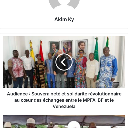
Akim Ky
A
u
d
i
e
n
c
e
:
S
Audience : Souveraineté et solidarité révolutionnaire
o
au cœur des échanges entre le MPFA-BF et le
u
Venezuela
v
e
B
r
u