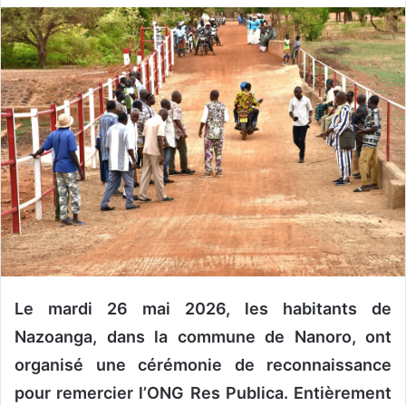
v
o
y
e
r
u
n
c
o
u
r
r
i
e
Le mardi 26 mai 2026, les habitants de
l
Nazoanga, dans la commune de Nanoro, ont
organisé une cérémonie de reconnaissance
pour remercier l’ONG Res Publica. Entièrement