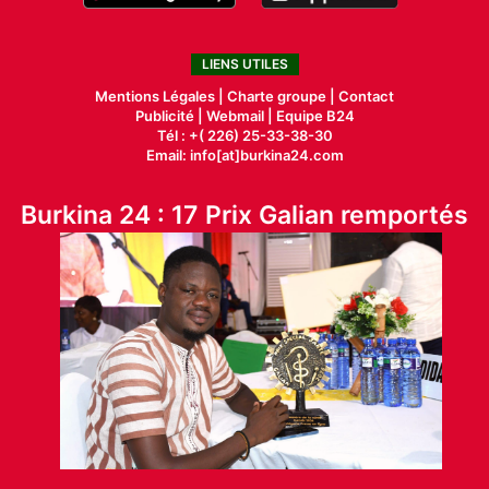
LIENS UTILES
Mentions Légales |
Charte groupe |
Contact
Publicité
|
Webmail |
Equipe B24
Tél : +( 226) 25-33-38-30
Email: info[at]burkina24.com
Burkina 24 : 17 Prix Galian remportés