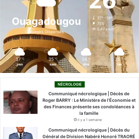
26
b
e
u
a
o
o
d
b
g
k
Ouagadougou
37º - 26º
75%
o
i
e
r
5.47 km/h
Nuages Dispersés
k
n
a
m
37
35
34
35
℃
℃
℃
℃
ven
sam
dim
lun
NÉCROLOGIE
Communiqué nécrologique | Décès de
Roger BARRY : Le Ministère de l’Économie et
des Finances présente ses condoléances à
la famille
il y a 1 semaine
Communiqué nécrologique | Décès du
Général de Division Nabéré Honoré TRAORÉ