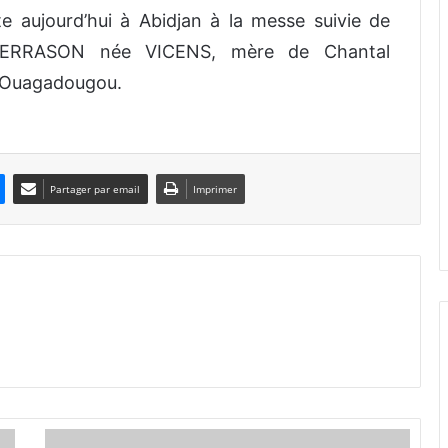
 aujourd’hui à Abidjan à la messe suivie de
TERRASON née VICENS, mère de Chantal
 Ouagadougou.
Partager par email
Imprimer
C