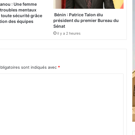
r
anou : Une femme
k
 troubles mentaux
i
Bénin : Patrice Talon élu
toute sécurité grâce
président du premier Bureau du
n
ation des équipes
Sénat
a
F
il y a 2 heures
a
s
o
à
d
bligatoires sont indiqués avec
*
e
u
x
d
o
i
g
t
s
d
e