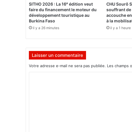
n
SITHO 2026 : La 16ᵉ édition veut
CHU Sourô S
c
faire du financement le moteur du
souffrant de
o
développement touristique au
accouche en 
n
Burkina Faso
à la mobilis
t
il y a 26 minutes
il y a 1 heure
r
e
l
a
Laisser un commentaire
m
u
Votre adresse e-mail ne sera pas publiée.
Les champs o
t
i
C
n
o
e
m
r
i
m
e
e
d
e
n
B
t
o