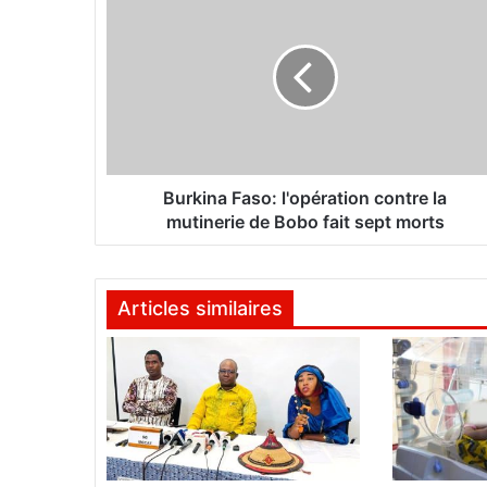
u
r
k
i
n
a
F
a
s
Burkina Faso: l'opération contre la
o
mutinerie de Bobo fait sept morts
:
l
'
Articles similaires
o
p
é
r
a
t
i
o