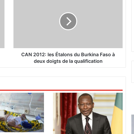
A
N
2
0
1
2
:
l
e
CAN 2012: les Étalons du Burkina Faso à
s
deux doigts de la qualification
É
t
a
l
o
n
s
d
u
B
u