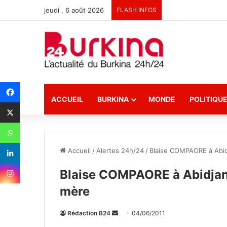
jeudi , 6 août 2026
FLASH INFOS
ACCUEIL
BURKINA
MONDE
POLITIQU
Accueil
/
Alertes 24h/24
/
Blaise COMPAORE à Abid
Blaise COMPAORE à Abidjan 
mère
Rédaction B24
E
04/06/2011
n