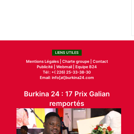
LIENS UTILES
Mentions Légales |
Charte groupe |
Contact
Publicité
|
Webmail |
Equipe B24
Tél : +( 226) 25-33-38-30
Email: info[at]burkina24.com
Burkina 24 : 17 Prix Galian
remportés