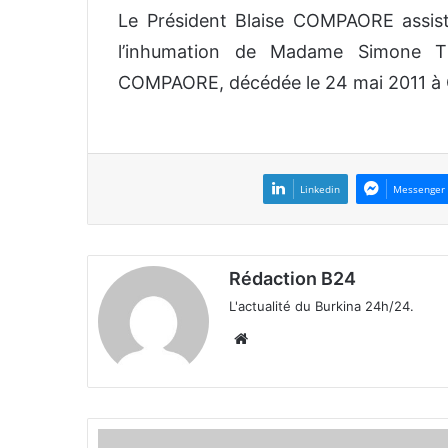
Le Président Blaise COMPAORE assiste
v
o
l’inhumation de Madame Simone 
y
COMPAORE, décédée le 24 mai 2011 à
e
r
u
n
c
Linkedin
Messenger
o
u
r
Rédaction B24
r
L'actualité du Burkina 24h/24.
i
e
We
l
bsi
te
B