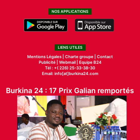
NOS APPLICATIONS
LIENS UTILES
Mentions Légales |
Charte groupe |
Contact
Publicité
|
Webmail |
Equipe B24
Tél : +( 226) 25-33-38-30
Email: info[at]burkina24.com
Burkina 24 : 17 Prix Galian remportés