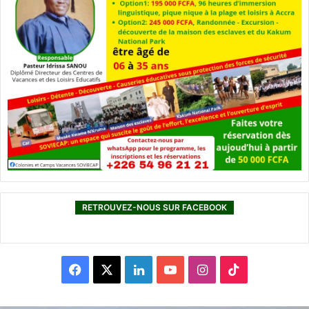
RETROUVEZ-NOUS SUR FACEBOOK
F
X
L
Y
I
T
a
i
o
n
i