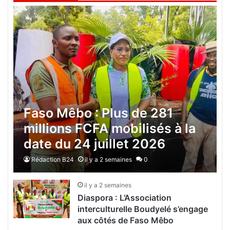
Faso Mêbo : Plus de 281
millions FCFA mobilisés à la
date du 24 juillet 2026
Rédaction B24
il y a 2 semaines
0
il y a 2 semaines
Diaspora : L’Association
interculturelle Boudyelé s’engage
aux côtés de Faso Mêbo