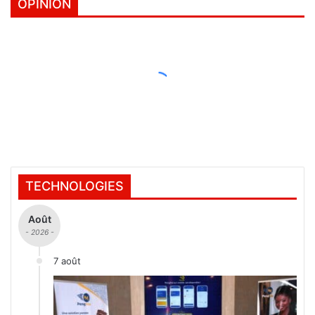
OPINION
TECHNOLOGIES
Août
- 2026 -
7 août