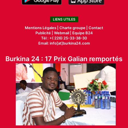
LIENS UTILES
Mentions Légales |
Charte groupe |
Contact
Publicité
|
Webmail |
Equipe B24
Tél : +( 226) 25-33-38-30
Email: info[at]burkina24.com
Burkina 24 : 17 Prix Galian remportés