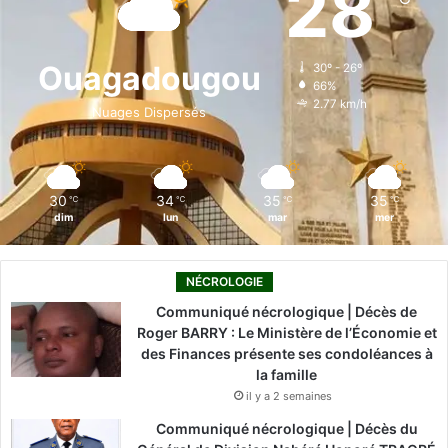
28
b
e
u
a
o
o
d
b
g
k
Ouagadougou
30º - 26º
66%
o
i
e
r
2.77 km/h
Nuages Dispersés
k
n
a
m
30
34
35
35
℃
℃
℃
℃
dim
lun
mar
mer
NÉCROLOGIE
Communiqué nécrologique | Décès de
Roger BARRY : Le Ministère de l’Économie et
des Finances présente ses condoléances à
la famille
il y a 2 semaines
Communiqué nécrologique | Décès du