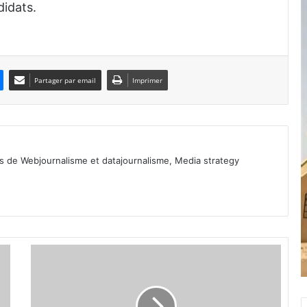
didats.
Partager par email
Imprimer
ls de Webjournalisme et datajournalisme, Media strategy
C
r
i
s