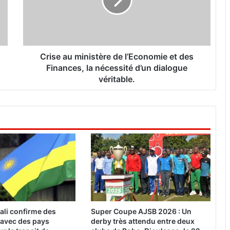
e
a
u
m
i
n
Crise au ministère de l’Economie et des
i
Finances, la nécessité d’un dialogue
s
véritable.
t
è
r
e
d
e
l
’
E
c
o
n
ali confirme des
Super Coupe AJSB 2026 : Un
o
 avec des pays
derby très attendu entre deux
m