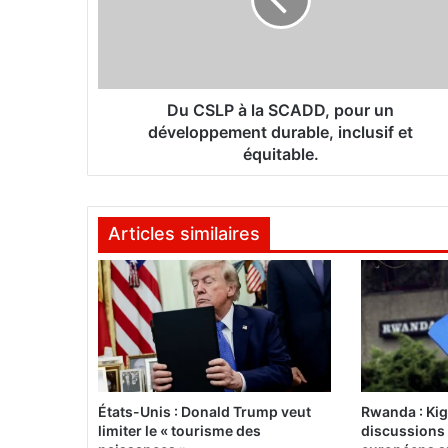
L
P
à
l
a
S
Du CSLP à la SCADD, pour un
C
développement durable, inclusif et
A
équitable.
D
D
,
Articles similaires
p
o
u
r
u
n
d
é
v
États-Unis : Donald Trump veut
Rwanda : Kig
e
limiter le « tourisme des
discussions
l