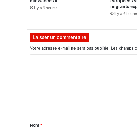
naissances »
européens su
o
migrants ex
il y a 6 heures
p
il y a 6 heure
p
e
m
Laisser un commentaire
e
n
Votre adresse e-mail ne sera pas publiée.
Les champs o
t
d
C
u
o
r
a
m
b
m
l
e
e
,
n
i
t
n
c
a
Nom
*
l
i
u