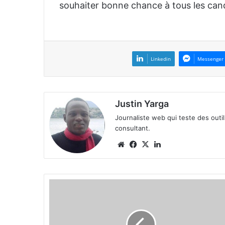
souhaiter bonne chance à tous les can
Linkedin
Messenger
Justin Yarga
Journaliste web qui teste des outi
consultant.
We
Fa
X
Lin
bsi
ce
ke
te
bo
din
ok
D
u
C
S