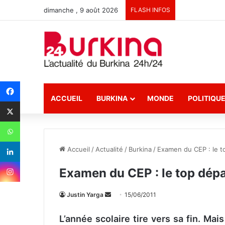
dimanche , 9 août 2026
FLASH INFOS
ACCUEIL
BURKINA
MONDE
POLITIQU
Accueil
/
Actualité
/
Burkina
/
Examen du CEP : le to
Examen du CEP : le top dépar
Justin Yarga
E
15/06/2011
n
L’année scolaire tire vers sa fin. Mai
v