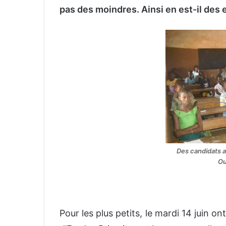
o
pas des moindres. Ainsi en est-il des
y
e
r
u
n
c
o
u
r
r
i
Des candidats a
e
Ou
l
Pour les plus petits, le mardi 14 juin o