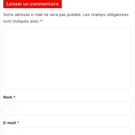
C
Laisser un commentaire
g
E
n
Votre adresse e-mail ne sera pas publiée.
Les champs obligatoires
N
é
sont indiqués avec
*
I
s
p
C
a
o
r
l
m
e
m
s
d
e
e
n
u
x
t
g
a
Nom
*
o
i
u
v
r
e
e
E-mail
*
r
n
*