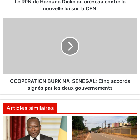
r
Le RPN de Harouna Dicko au créneau contre la
o
nouvelle loi sur la CENI
u
n
C
a
O
D
O
i
P
c
E
k
R
o
A
a
T
u
I
c
O
COOPERATION BURKINA-SENEGAL: Cinq accords
r
N
signés par les deux gouvernements
é
B
n
U
e
R
Articles similaires
a
K
u
I
c
N
o
A
n
-