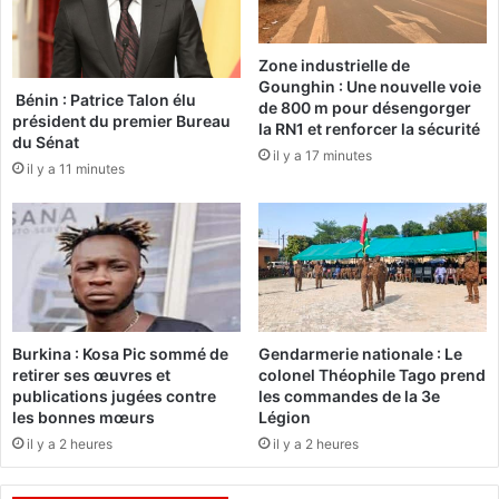
t
S
r
E
Zone industrielle de
e
N
Gounghin : Une nouvelle voie
l
E
Bénin : Patrice Talon élu
de 800 m pour désengorger
a
G
président du premier Bureau
la RN1 et renforcer la sécurité
n
A
du Sénat
il y a 17 minutes
o
L
il y a 11 minutes
u
:
v
C
e
i
l
n
l
q
e
a
l
c
o
c
Burkina : Kosa Pic sommé de
Gendarmerie nationale : Le
i
o
retirer ses œuvres et
colonel Théophile Tago prend
s
r
publications jugées contre
les commandes de la 3e
u
les bonnes mœurs
Légion
d
r
s
il y a 2 heures
il y a 2 heures
l
s
a
i