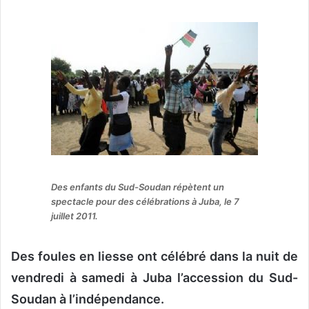
o
y
e
r
u
n
c
o
u
r
r
Des enfants du Sud-Soudan répètent un
i
spectacle pour des célébrations à Juba, le 7
e
juillet 2011.
l
Des foules en liesse ont célébré dans la nuit de
vendredi à samedi à Juba l’accession du Sud-
Soudan à l’indépendance.