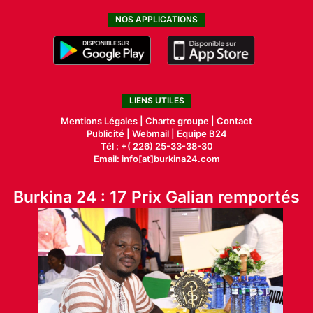
NOS APPLICATIONS
LIENS UTILES
Mentions Légales |
Charte groupe |
Contact
Publicité
|
Webmail |
Equipe B24
Tél : +( 226) 25-33-38-30
Email: info[at]burkina24.com
Burkina 24 : 17 Prix Galian remportés