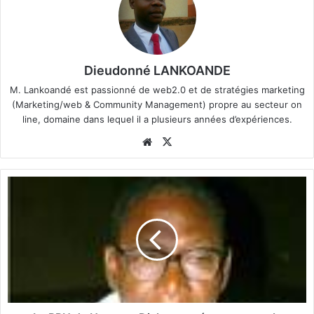
Dieudonné LANKOANDE
M. Lankoandé est passionné de web2.0 et de stratégies marketing
(Marketing/web & Community Management) propre au secteur on
line, domaine dans lequel il a plusieurs années d’expériences.
We
X
bsi
te
L
e
R
P
N
d
e
H
a