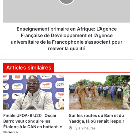
l
g
'
n
A
e
S
m
F
e
Enseignement primaire en Afrique: L’Agence
B
n
Française de Développement et l’Agence
à
t
universitaire de la Francophonie s'associent pour
u
p
relever la qualité
n
r
p
i
a
m
Articles similaires
s
a
d
i
u
r
s
e
a
e
c
n
r
A
e
Finale UFOA-B U20 : Oscar
Sur les routes du Bam et du
f
Barro veut conduire les
Yaadga, là où renaît l’espoir
r
Étalons à la CAN en battant le
i
il y a 9 heures
Nigeria