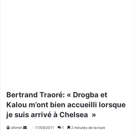
Bertrand Traoré: « Drogba et
Kalou m’ont bien accueilli lorsque
je suis arrivé à Chelsea »
ofirmin
E
17/09/2011
1
2 minutes de lecture
n