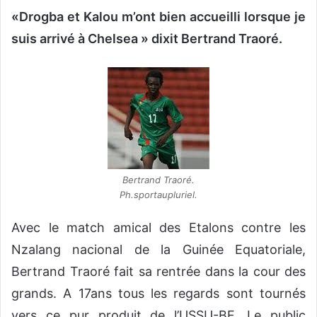
«Drogba et Kalou m’ont bien accueilli lorsque je
v
o
suis arrivé à Chelsea » dixit Bertrand Traoré.
y
e
r
u
n
c
o
u
Bertrand Traoré.
r
Ph.sportaupluriel.
r
i
Avec le match amical des Etalons contre les
e
Nzalang nacional de la Guinée Equatoriale,
l
Bertrand Traoré fait sa rentrée dans la cour des
grands. A 17ans tous les regards sont tournés
vers ce pur produit de l’USSU-BF. Le public