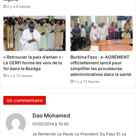
q
il y a 8 heures
u
e
:
L
’
A
g
e
« Retrouver la paix d’antan » :
Burkina Faso : e-AGRÉMENT
n
Le CERFI forme les voix de la
officiellement lancé pour
c
foi dans le Bazèga
simplifier les procédures
e
administratives dans la santé
il y a 12 heures
F
il y a 12 heures
r
a
n
Un commentaire
ç
a
d
Dao Mohamed
i
i
s
01/02/2014 à 10:50
t
e
Je Remercie Le Peule Le President Du Faso Et Le
d