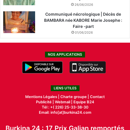
26/06/2026
Communiqué nécrologique | Décès de
BAMBARA née KABORE Marie Josephe :
Faire -part
01/06/2026
NOS APPLICATIONS
LIENS UTILES
Mentions Légales |
Charte groupe |
Contact
Publicité
|
Webmail |
Equipe B24
Tél : +( 226) 25-33-38-30
Email: info[at]burkina24.com
Burkina 24 : 17 Prix Galian remportés