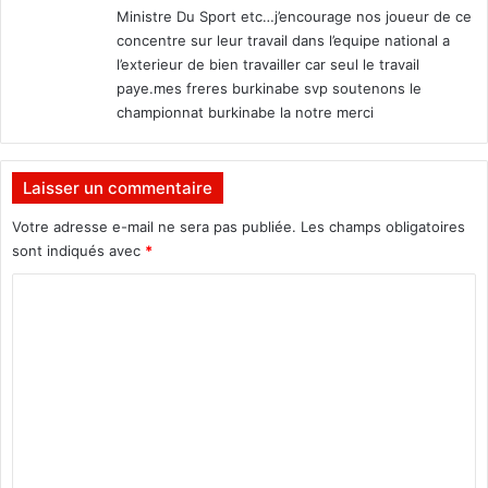
Ministre Du Sport etc…j’encourage nos joueur de ce
e
:
concentre sur leur travail dans l’equipe national a
D
l’exterieur de bien travailler car seul le travail
é
v
paye.mes freres burkinabe svp soutenons le
e
championnat burkinabe la notre merci
l
o
p
Laisser un commentaire
p
e
Votre adresse e-mail ne sera pas publiée.
Les champs obligatoires
m
sont indiqués avec
*
e
C
n
t
o
e
m
t
l
m
’
e
A
n
g
e
t