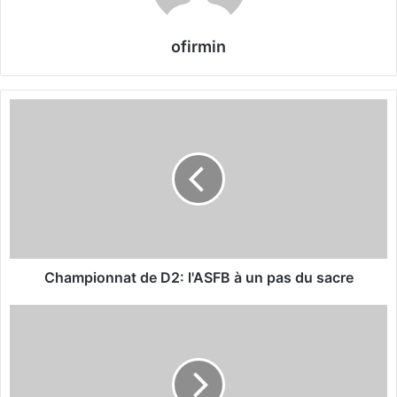
ofirmin
C
h
a
m
p
i
o
n
n
a
Championnat de D2: l'ASFB à un pas du sacre
t
d
E
e
n
D
s
2
e
:
i