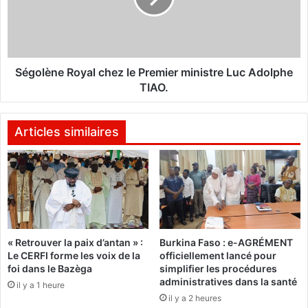
r
è
i
n
t
e
é
R
a
o
Ségolène Royal chez le Premier ministre Luc Adolphe
l
y
TIAO.
i
a
m
l
e
c
Articles similaires
n
h
t
e
a
z
i
l
r
e
e
P
:
r
« Retrouver la paix d’antan » :
Burkina Faso : e-AGRÉMENT
d
e
Le CERFI forme les voix de la
officiellement lancé pour
e
m
foi dans le Bazèga
simplifier les procédures
s
i
administratives dans la santé
il y a 1 heure
é
e
il y a 2 heures
t
r