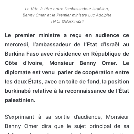
v
Le tête-à-tête entre l'ambassadeur israélien,
o
Benny Omer et le Premier ministre Luc Adolphe
TIAO. ©Burkina24
y
e
Le premier ministre a reçu en audience ce
r
u
mercredi, l’ambassadeur de l’Etat d’Israël au
n
Burkina Faso avec résidence en République de
c
Côte d’Ivoire, Monsieur Benny Omer. Le
o
diplomate est venu
parler
de coopération entre
u
r
les deux États, avec en toile de fond, la position
r
burkinabé relative à la reconnaissance de l’État
i
palestinien.
e
l
S’exprimant à sa sortie d’audience, Monsieur
Benny Omer dira que le sujet principal de sa