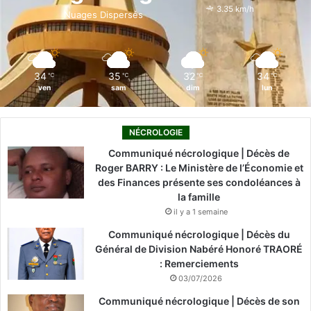
o
i
e
r
3.35 km/h
Nuages Dispersés
k
n
a
m
34
35
32
34
℃
℃
℃
℃
ven
sam
dim
lun
NÉCROLOGIE
Communiqué nécrologique | Décès de
Roger BARRY : Le Ministère de l’Économie et
des Finances présente ses condoléances à
la famille
il y a 1 semaine
Communiqué nécrologique | Décès du
Général de Division Nabéré Honoré TRAORÉ
: Remerciements
03/07/2026
Communiqué nécrologique | Décès de son