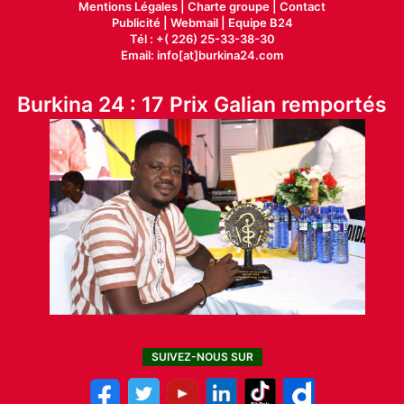
Mentions Légales |
Charte groupe |
Contact
Publicité
|
Webmail |
Equipe B24
Tél : +( 226) 25-33-38-30
Email: info[at]burkina24.com
Burkina 24 : 17 Prix Galian remportés
SUIVEZ-NOUS SUR