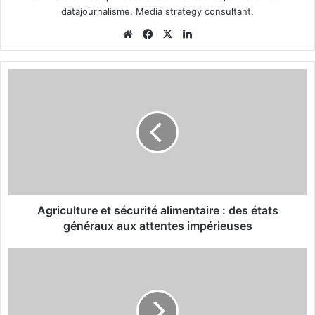
datajournalisme, Media strategy consultant.
We
Fa
X
Lin
bsi
ce
ke
te
bo
din
A
ok
g
r
i
c
u
l
t
u
r
Agriculture et sécurité alimentaire : des états
e
généraux aux attentes impérieuses
e
t
S
s
é
é
g
c
o
u
l