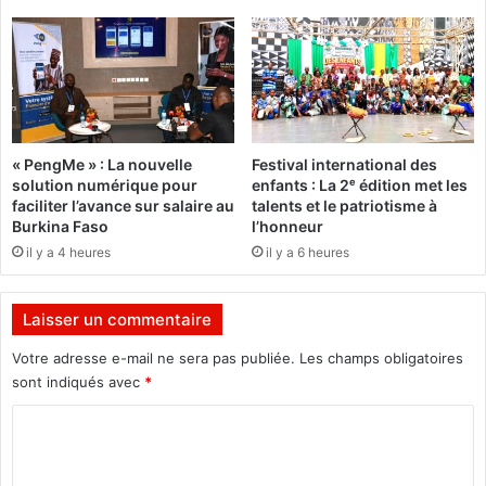
a
m
t
i
s
n
g
i
é
s
n
t
é
r
« PengMe » : La nouvelle
Festival international des
r
e
solution numérique pour
enfants : La 2ᵉ édition met les
a
L
faciliter l’avance sur salaire au
talents et le patriotisme à
u
u
Burkina Faso
l’honneur
x
c
il y a 4 heures
il y a 6 heures
a
A
u
d
x
o
Laisser un commentaire
a
l
t
p
Votre adresse e-mail ne sera pas publiée.
Les champs obligatoires
t
h
sont indiqués avec
*
e
e
n
C
T
t
I
o
e
A
m