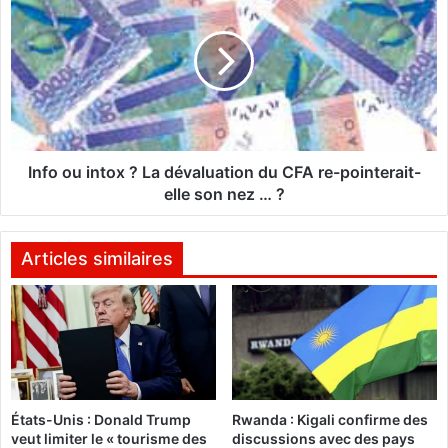
n
h
f
e
o
z
o
l
u
e
i
P
n
r
t
e
o
Info ou intox ? La dévaluation du CFA re-pointerait-
m
x
elle son nez … ?
i
?
e
L
r
a
Articles similaires
m
d
i
é
n
v
i
a
s
l
t
u
r
a
États-Unis : Donald Trump
Rwanda : Kigali confirme des
e
t
veut limiter le « tourisme des
discussions avec des pays
L
i