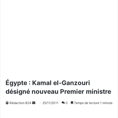
Égypte : Kamal el-Ganzouri
désigné nouveau Premier ministre
Rédaction B24
E
25/11/2011
0
Temps de lecture 1 minute
n
v