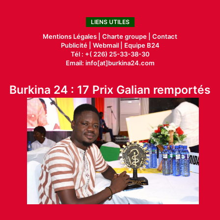
LIENS UTILES
Mentions Légales |
Charte groupe |
Contact
Publicité
|
Webmail |
Equipe B24
Tél : +( 226) 25-33-38-30
Email: info[at]burkina24.com
Burkina 24 : 17 Prix Galian remportés