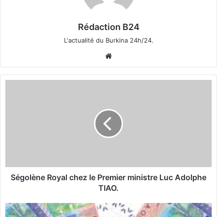
Rédaction B24
L'actualité du Burkina 24h/24.
We
bsi
te
S
é
g
o
l
è
n
e
R
o
Ségolène Royal chez le Premier ministre Luc Adolphe
y
TIAO.
a
l
I
c