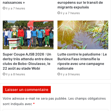
naissances »
européens sur le transit de
u
o
migrants expulsés
il y a 7 heures
c
n
il y a 7 heures
A
d
d
u
o
C
l
F
p
A
h
r
e
e
T
-
Super Coupe AJSB 2026 : Un
Lutte contre le paludisme : Le
I
p
derby très attendu entre deux
Burkina Faso intensifie la
A
o
clubs de Bobo-Dioulasso, le
riposte avec une campagne
O
i
22 août au stade Wobi
nationale
.
n
il y a 8 heures
il y a 9 heures
t
e
r
Laisser un commentaire
a
i
Votre adresse e-mail ne sera pas publiée.
Les champs obligatoires
t
sont indiqués avec
*
-