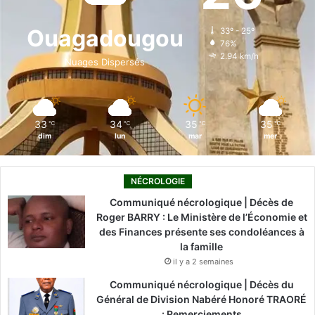
o
d
b
g
k
Ouagadougou
33º - 25º
76%
o
i
e
r
2.94 km/h
Nuages Dispersés
k
n
a
m
33
34
35
35
℃
℃
℃
℃
dim
lun
mar
mer
NÉCROLOGIE
Communiqué nécrologique | Décès de
Roger BARRY : Le Ministère de l’Économie et
des Finances présente ses condoléances à
la famille
il y a 2 semaines
Communiqué nécrologique | Décès du
Général de Division Nabéré Honoré TRAORÉ
: Remerciements