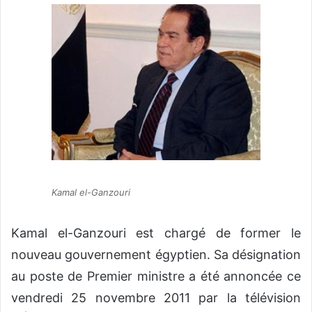
o
y
e
r
u
n
c
o
u
r
r
Kamal el-Ganzouri
i
e
l
Kamal el-Ganzouri est chargé de former le
nouveau gouvernement égyptien. Sa désignation
au poste de Premier ministre a été annoncée ce
vendredi 25 novembre 2011 par la télévision