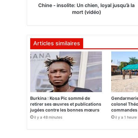
o
Chine - insolite: Un chien, loyal jusqu’à la
l
mort (vidéo)
i
t
e
:
Articles similaires
U
n
c
h
i
e
n
,
l
Burkina : Kosa Pic sommé de
Gendarmerie 
o
retirer ses œuvres et publications
colonel Théo
y
jugées contre les bonnes mœurs
commandes d
a
il y a 48 minutes
il y a 1 heure
l
j
u