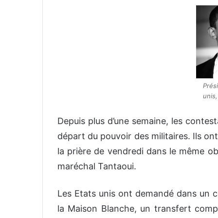
v
o
y
e
r
u
n
Prés
c
unis
o
u
Depuis plus d’une semaine, les contest
r
départ du pouvoir des militaires. Ils o
r
la prière de vendredi dans le même obj
i
e
maréchal Tantaoui.
l
Les Etats unis ont demandé dans un c
la Maison Blanche, un transfert comp