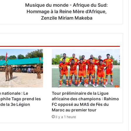
m
Musique du monde - Afrique du Sud:
o
Hommage à la Reine Mère d’Afrique,
n
Zenzile Miriam Makeba
d
e
-
A
f
r
i
q
u
e
d
u
nationale : Le
Tour préliminaire de la Ligue
S
phile Tago prend les
africaine des champions : Rahimo
u
e la 3e Légion
FC opposé au MAS de Fès du
d
Maroc au premier tour
:
il y a 1 heure
H
o