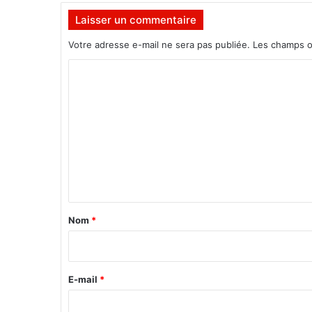
s
Laisser un commentaire
q
u
Votre adresse e-mail ne sera pas publiée.
Les champs o
’
à
C
l
o
a
m
m
o
m
r
t
e
(
n
v
t
i
d
a
Nom
*
é
i
o
)
r
e
E-mail
*
*