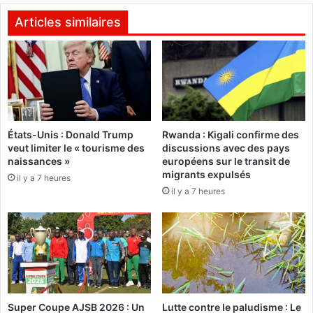
o
e
u
v
Articles similaires
r
e
l
n
a
d
C
i
o
c
u
a
r
t
États-Unis : Donald Trump
Rwanda : Kigali confirme des
p
i
veut limiter le « tourisme des
discussions avec des pays
é
v
naissances »
européens sur le transit de
n
e
migrants expulsés
il y a 7 heures
a
d
il y a 7 heures
l
e
e
s
i
s
n
y
t
n
e
d
r
i
n
c
Super Coupe AJSB 2026 : Un
Lutte contre le paludisme : Le
a
a