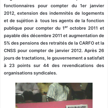
o
fonctionnaires pour compter du 1er janvier
y
2012, extension des indemnités de logements
e
et de sujétion à tous les agents de la fonction
r
er
u
publique pour compter du 1
octobre 2011 et
n
payable dès décembre 2011 et augmentation de
c
5% des pensions des retraités de la CARFO et la
o
CNSS pour compter de janvier 2012. Après 26
u
r
jours de tractations, le gouvernement a satisfait
r
à 23 points sur 44 des revendications des
i
organisations syndicales.
e
l