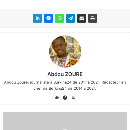
Abdou ZOURE
Abdou Zouré, journaliste à Burkina24 de 2011 à 2021. Rédacteur en
chef de Burkina24 de 2014 à 2021.
We
Fa
X
bsi
ce
te
bo
L
ok
a
u