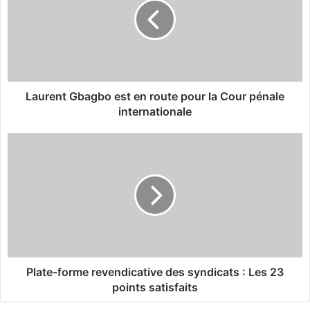
r
e
n
t
G
b
a
Laurent Gbagbo est en route pour la Cour pénale
g
internationale
b
o
P
e
l
s
a
t
t
e
e
n
-
r
f
o
o
u
r
t
m
Plate-forme revendicative des syndicats : Les 23
e
e
points satisfaits
p
r