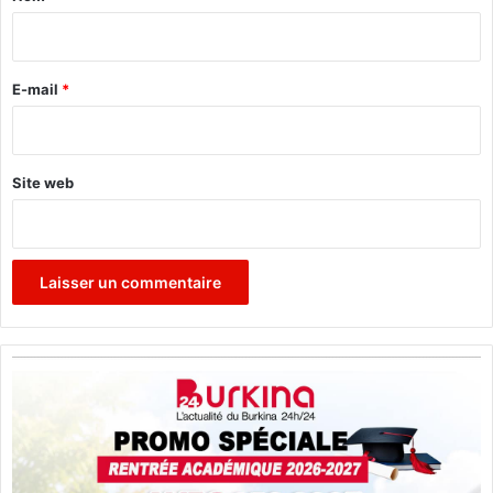
i
i
t
r
s
e
E-mail
*
*
Site web