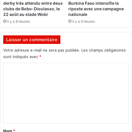
derby très attendu entre deux
Burkina Faso intensifie la
t
t
clubs de Bobo-Dioulasso, le
riposte avec une campagne
i
s
22 août au stade Wobi
nationale
o
:
il y a 8 heures
il y a 9 heures
n
L
a
e
l
s
Laisser un commentaire
e
2
3
Votre adresse e-mail ne sera pas publiée.
Les champs obligatoires
p
sont indiqués avec
*
o
C
i
n
o
t
m
s
s
m
a
e
t
i
n
s
t
f
a
a
Nom
*