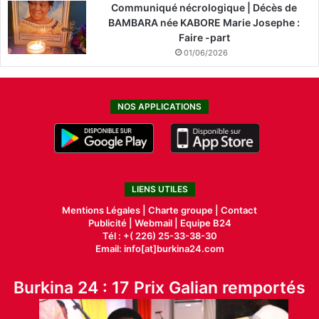
Communiqué nécrologique | Décès de
BAMBARA née KABORE Marie Josephe :
Faire -part
01/06/2026
NOS APPLICATIONS
LIENS UTILES
Mentions Légales |
Charte groupe |
Contact
Publicité
|
Webmail |
Equipe B24
Tél : +( 226) 25-33-38-30
Email: info[at]burkina24.com
Burkina 24 : 17 Prix Galian remportés