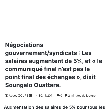
Négociations
gouvernement/syndicats : Les
salaires augmentent de 5%, et « le
communiqué final n’est pas le
point final des échanges », dixit
Soungalo Ouattara.
Abdou ZOURE
E
30/11/2011
0
2 minutes de lecture
n
Augmentation des salaires de 5% pour tous les
v