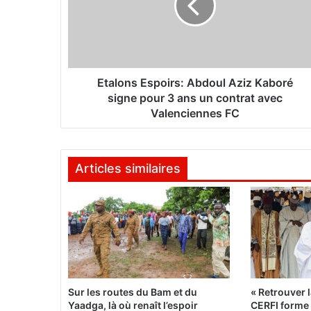
o
n
s
E
s
p
Etalons Espoirs: Abdoul Aziz Kaboré
o
signe pour 3 ans un contrat avec
i
Valenciennes FC
r
s
:
Articles similaires
A
b
d
o
u
l
A
z
i
Sur les routes du Bam et du
« Retrouver l
z
Yaadga, là où renaît l’espoir
CERFI forme l