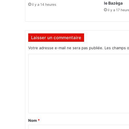
K
le Bazèga
il y a 14 heures
a
il y a 17 heur
b
o
r
é
Laisser un commentaire
s
i
Votre adresse e-mail ne sera pas publiée.
Les champs o
g
n
C
e
o
p
o
m
u
m
r
3
e
a
n
n
t
s
u
a
Nom
*
n
i
c