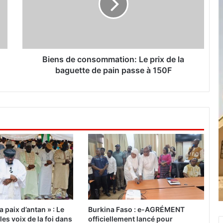
s
d
e
c
o
n
Biens de consommation: Le prix de la
s
baguette de pain passe à 150F
o
m
m
a
t
i
o
n
:
L
e
p
r
a paix d’antan » : Le
Burkina Faso : e-AGRÉMENT
i
es voix de la foi dans
officiellement lancé pour