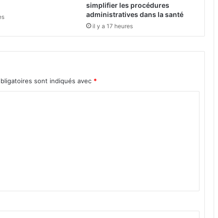
x
simplifier les procédures
d
administratives dans la santé
es
e
il y a 17 heures
l
a
b
a
g
bligatoires sont indiqués avec
*
u
e
t
t
e
d
e
p
a
i
n
p
a
s