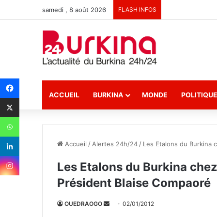
samedi , 8 août 2026
FLASH INFOS
ACCUEIL
BURKINA
MONDE
POLITIQU
Accueil
/
Alertes 24h/24
/
Les Etalons du Burkina 
Les Etalons du Burkina chez
Président Blaise Compaoré
OUEDRAOGO
E
02/01/2012
n