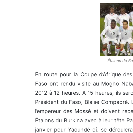
v
o
y
e
r
u
n
c
Étalons du Bu
o
u
En route pour la Coupe d’Afrique des
r
Faso ont rendu visite au Mogho Naba
r
i
2012 à 12 heures. A 15 heures, ils ser
e
Président du Faso, Blaise Compaoré. L
l
l’empereur des Mossé et doivent rece
Étalons du Burkina avec à leur tête P
janvier pour Yaoundé où se dérouler