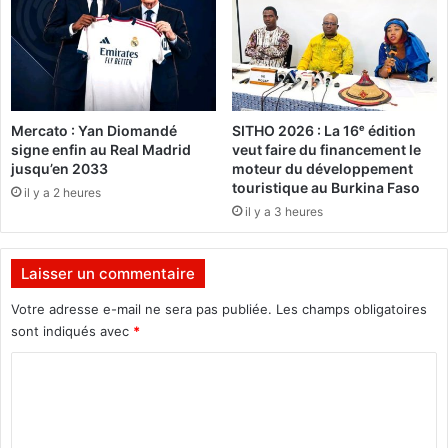
e
a
M
l
b
i
a
S
n
a
k
n
Mercato : Yan Diomandé
SITHO 2026 : La 16ᵉ édition
o
o
signe enfin au Real Madrid
veut faire du financement le
m
u
jusqu’en 2033
moteur du développement
o
touristique au Burkina Faso
il y a 2 heures
,
il y a 3 heures
l
e
s
Laisser un commentaire
i
t
Votre adresse e-mail ne sera pas publiée.
Les champs obligatoires
e
sont indiqués avec
*
d
C
'
h
o
é
m
b