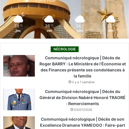
Légère Pluie
k
n
a
m
30
36
34
33
℃
℃
℃
℃
jeu
ven
sam
dim
NÉCROLOGIE
Communiqué nécrologique | Décès de
Roger BARRY : Le Ministère de l’Économie et
des Finances présente ses condoléances à
la famille
il y a 1 semaine
Communiqué nécrologique | Décès du
Général de Division Nabéré Honoré TRAORÉ
: Remerciements
03/07/2026
Communiqué nécrologique | Décès de son
Excellence Dramane YAMEOGO : Faire-part