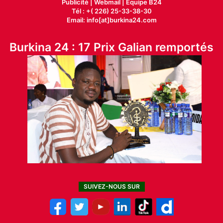
Publicité
|
Webmail |
Equipe B24
Tél : +( 226) 25-33-38-30
Email: info[at]burkina24.com
Burkina 24 : 17 Prix Galian remportés
SUIVEZ-NOUS SUR