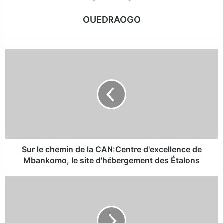
OUEDRAOGO
S
u
r
l
e
c
h
e
m
i
Sur le chemin de la CAN:Centre d'excellence de
n
Mbankomo, le site d'hébergement des Étalons
d
e
‘
l
’
a
B
C
i
A
f