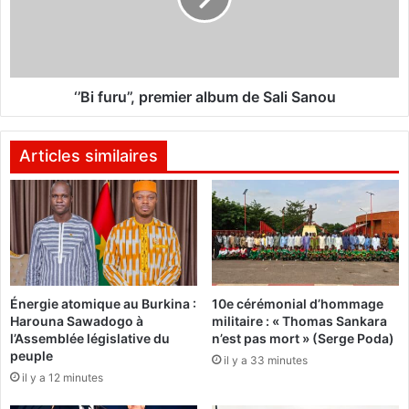
N
u
:
r
C
u
e
’
n
’
‘’Bi furu’’, premier album de Sali Sanou
t
,
r
p
e
r
Articles similaires
d
e
'
m
e
i
x
e
c
r
e
a
l
l
Énergie atomique au Burkina :
10e cérémonial d’hommage
l
b
Harouna Sawadogo à
militaire : « Thomas Sankara
e
u
l’Assemblée législative du
n’est pas mort » (Serge Poda)
n
m
peuple
il y a 33 minutes
c
d
il y a 12 minutes
e
e
d
S