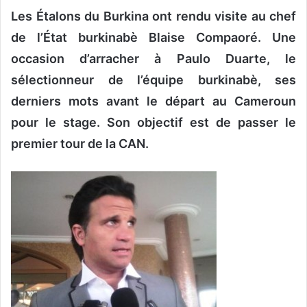
Les Étalons du Burkina ont rendu visite au chef
v
o
de l’État burkinabè Blaise Compaoré. Une
y
occasion d’arracher à Paulo Duarte, le
e
sélectionneur de l’équipe burkinabè, ses
r
u
derniers mots avant le départ au Cameroun
n
pour le stage. Son objectif est de passer le
c
premier tour de la CAN.
o
u
r
r
i
e
l