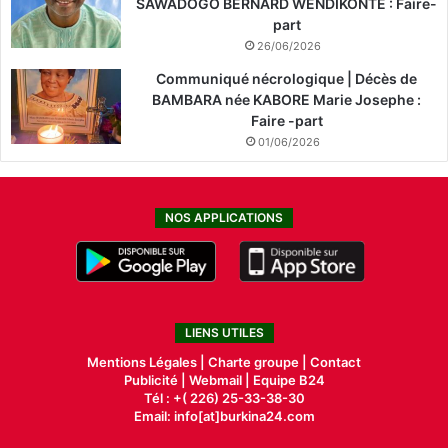
SAWADOGO BERNARD WENDIKONTE : Faire-
.
part
(
26/06/2026
R
Communiqué nécrologique | Décès de
F
BAMBARA née KABORE Marie Josephe :
I
Faire -part
)
01/06/2026
NOS APPLICATIONS
LIENS UTILES
Mentions Légales |
Charte groupe |
Contact
Publicité
|
Webmail |
Equipe B24
Tél : +( 226) 25-33-38-30
Email: info[at]burkina24.com