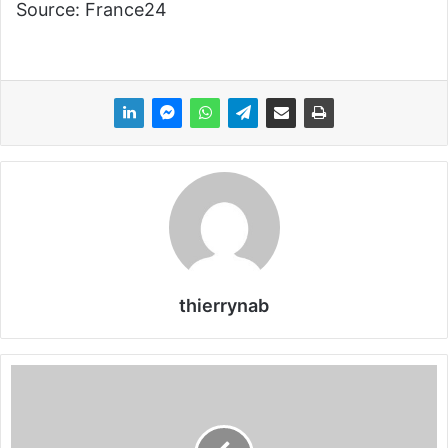
Source: France24
thierrynab
L
e
p
r