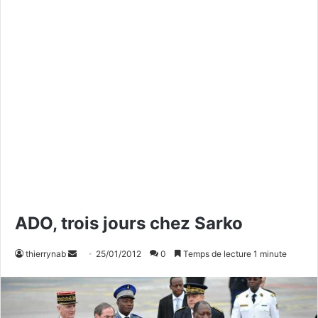
ADO, trois jours chez Sarko
thierrynab
E
25/01/2012
0
Temps de lecture 1 minute
n
v
o