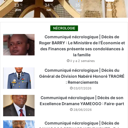
e
m
33
34
35
35
℃
℃
℃
℃
m
a
dim
lun
mar
mer
i
r
n
s
i
p
NÉCROLOGIE
s
r
Communiqué nécrologique | Décès de
t
o
Roger BARRY : Le Ministère de l’Économie et
r
c
des Finances présente ses condoléances à
e
h
la famille
d
a
il y a 2 semaines
e
i
l
n
Communiqué nécrologique | Décès du
'
.
Général de Division Nabéré Honoré TRAORÉ
I
(
: Remerciements
n
R
03/07/2026
t
F
é
Communiqué nécrologique | Décès de son
I
r
Excellence Dramane YAMEOGO : Faire-part
)
i
28/06/2026
e
u
Communiqué nécrologique | Décès de
r