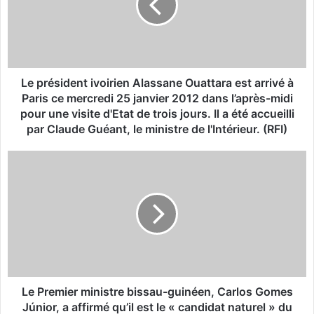
é
s
i
d
e
n
Le président ivoirien Alassane Ouattara est arrivé à
t
Paris ce mercredi 25 janvier 2012 dans l’après-midi
i
pour une visite d'Etat de trois jours. Il a été accueilli
v
par Claude Guéant, le ministre de l'Intérieur. (RFI)
o
i
L
r
e
i
P
e
r
n
e
A
m
l
i
a
e
s
r
s
m
Le Premier ministre bissau-guinéen, Carlos Gomes
a
i
Júnior, a affirmé qu’il est le « candidat naturel » du