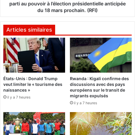
n
n
parti au pouvoir à l’élection présidentielle anticipée
e
i
du 18 mars prochain. (RFI)
O
s
u
t
a
r
Articles similaires
t
e
t
b
a
i
r
s
a
s
e
a
s
u
t
États-Unis : Donald Trump
Rwanda : Kigali confirme des
-
a
veut limiter le « tourisme des
discussions avec des pays
g
naissances »
européens sur le transit de
r
u
migrants expulsés
r
il y a 7 heures
i
i
il y a 7 heures
n
v
é
é
e
à
n
P
,
a