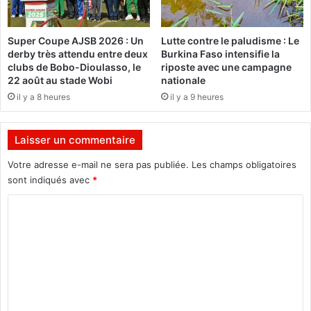
C
r
a
i
r
Super Coupe AJSB 2026 : Un
Lutte contre le paludisme : Le
s
l
derby très attendu entre deux
Burkina Faso intensifie la
c
o
clubs de Bobo-Dioulasso, le
riposte avec une campagne
e
s
22 août au stade Wobi
nationale
m
G
il y a 8 heures
il y a 9 heures
e
o
r
m
c
e
Laisser un commentaire
r
s
e
J
Votre adresse e-mail ne sera pas publiée.
Les champs obligatoires
d
ú
sont indiqués avec
*
i
n
2
i
C
5
o
o
j
r
a
m
,
n
a
m
v
a
e
i
f
e
f
n