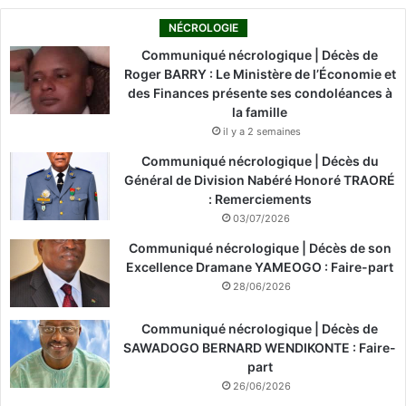
r
)
NÉCROLOGIE
Communiqué nécrologique | Décès de
Roger BARRY : Le Ministère de l’Économie et
des Finances présente ses condoléances à
la famille
il y a 2 semaines
Communiqué nécrologique | Décès du
Général de Division Nabéré Honoré TRAORÉ
: Remerciements
03/07/2026
Communiqué nécrologique | Décès de son
Excellence Dramane YAMEOGO : Faire-part
28/06/2026
Communiqué nécrologique | Décès de
SAWADOGO BERNARD WENDIKONTE : Faire-
part
26/06/2026