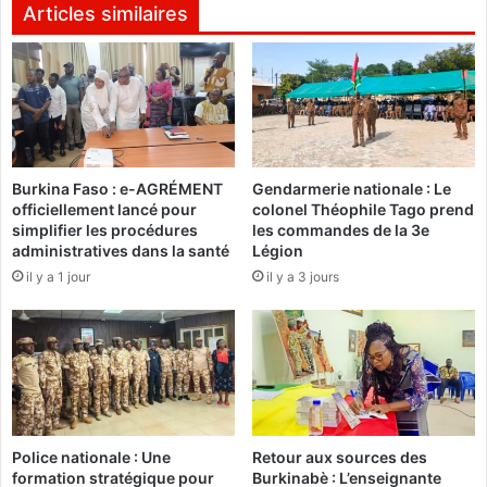
v
n
Articles similaires
e
e
r
l
n
L
e
u
m
c
e
a
n
e
t
Burkina Faso : e-AGRÉMENT
Gendarmerie nationale : Le
s
officiellement lancé pour
colonel Théophile Tago prend
a
t
simplifier les procédures
les commandes de la 3e
u
i
administratives dans la santé
Légion
t
m
il y a 1 jour
il y a 3 jours
o
e
r
q
i
u
s
e
e
l
l
a
’
d
a
é
Police nationale : Une
Retour aux sources des
t
c
formation stratégique pour
Burkinabè : L’enseignante
t
i