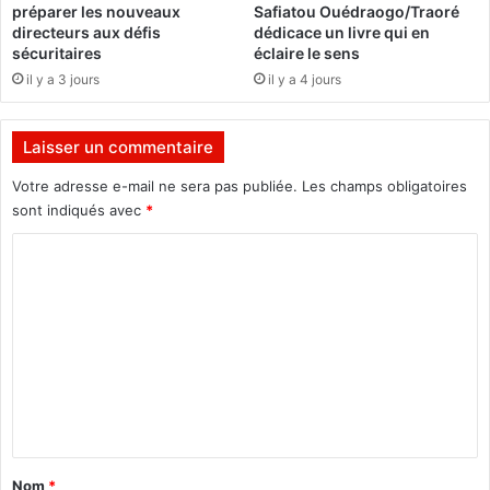
préparer les nouveaux
Safiatou Ouédraogo/Traoré
r
s
directeurs aux défis
dédicace un livre qui en
i
i
sécuritaires
éclaire le sens
b
o
il y a 3 jours
il y a 4 jours
u
n
t
d
i
e
Laisser un commentaire
o
N
n
i
Votre adresse e-mail ne sera pas publiée.
Les champs obligatoires
d
c
sont indiqués avec
*
u
o
m
C
l
a
a
o
r
s
m
c
S
h
a
m
é
r
e
à
k
G
o
n
E
z
t
M
y
A
a
d
Nom
*