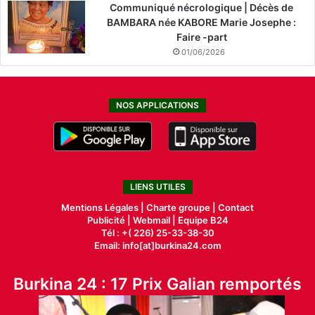
Communiqué nécrologique | Décès de
BAMBARA née KABORE Marie Josephe :
Faire -part
01/06/2026
NOS APPLICATIONS
LIENS UTILES
Mentions Légales |
Charte groupe |
Contact
Publicité
|
Webmail |
Equipe B24
Tél : +( 226) 25-33-38-30
Email: info[at]burkina24.com
Burkina 24 : 17 Prix Galian remportés