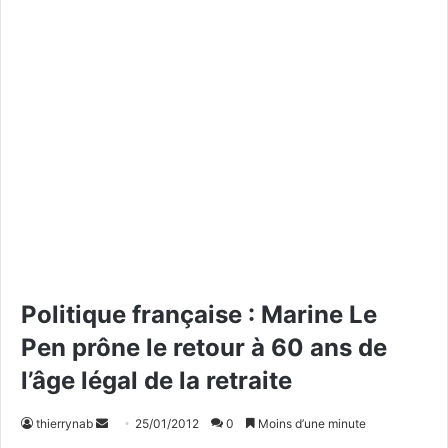
Politique française : Marine Le
Pen prône le retour à 60 ans de
l’âge légal de la retraite
thierrynab
E
25/01/2012
0
Moins d’une minute
n