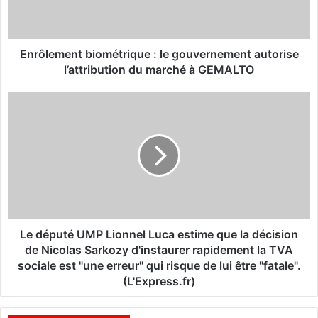
m
e
n
t
Enrôlement biométrique : le gouvernement autorise
b
l’attribution du marché à GEMALTO
i
o
L
m
e
é
d
t
é
r
p
i
u
q
t
u
é
e
U
:
M
Le député UMP Lionnel Luca estime que la décision
l
P
de Nicolas Sarkozy d'instaurer rapidement la TVA
e
L
sociale est "une erreur" qui risque de lui être "fatale".
g
i
(L'Express.fr)
o
o
u
n