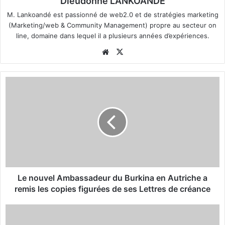
Dieudonné LANKOANDE
M. Lankoandé est passionné de web2.0 et de stratégies marketing
(Marketing/web & Community Management) propre au secteur on
line, domaine dans lequel il a plusieurs années d’expériences.
We
X
bsi
te
L
e
n
o
u
v
e
l
A
m
Le nouvel Ambassadeur du Burkina en Autriche a
b
remis les copies figurées de ses Lettres de créance
a
s
P
s
i