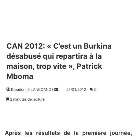
CAN 2012: « C’est un Burkina
désabusé qui repartira à la
maison, trop vite », Patrick
Mboma
Dieudonné LANKOANDE
E
27/01/2012
0
n
2 minutes de lecture
v
o
y
e
Après les résultats de la première journée,
r