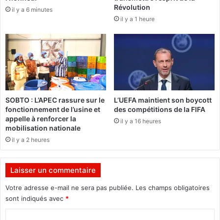
c
d
Révolution
il y a 6 minutes
h
e
il y a 1 heure
e
s
a
f
r
i
e
n
m
a
i
l
s
e
l
s
SOBTO : L’APEC rassure sur le
L’UEFA maintient son boycott
e
"
fonctionnement de l’usine et
des compétitions de la FIFA
s
appelle à renforcer la
il y a 16 heures
c
mobilisation nationale
o
il y a 2 heures
p
i
e
Laisser un commentaire
s
f
Votre adresse e-mail ne sera pas publiée.
Les champs obligatoires
i
sont indiqués avec
*
g
C
u