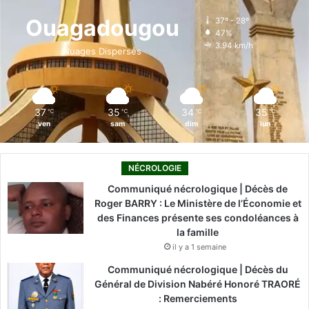
o
d
b
g
k
Ouagadougou
37º - 28º
47%
o
i
e
r
3.94 km/h
Nuages Dispersés
k
n
a
m
37
35
34
35
℃
℃
℃
℃
ven
sam
dim
lun
NÉCROLOGIE
Communiqué nécrologique | Décès de
Roger BARRY : Le Ministère de l’Économie et
des Finances présente ses condoléances à
la famille
il y a 1 semaine
Communiqué nécrologique | Décès du
Général de Division Nabéré Honoré TRAORÉ
: Remerciements