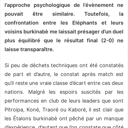
u
l’approche psychologique de l’évènement ne
n
pouvait être similaire. Toutefois, la
c
confrontation entre les Eléphants et leurs
o
voisins burkinabè me laissait présager d’un duel
u
r
plus équilibré que le résultat final (2-0) ne
r
laisse transparaître.
i
e
Si peu de déchets techniques ont été constatés
l
de part et d’autre, le constat après match est
qu’il reste une vraie classe d’écart entre ces deux
nations. Malgré les espoirs suscités par les
performances en club de leurs leaders que sont
Pitroipa, Koné, Traoré ou Kaboré, il est clair que
les Étalons burkinabè ont pêché par un manque
d’expérience, d’autant que l’on constate que côté