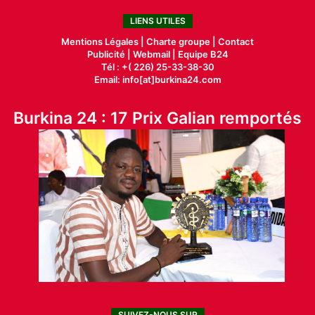
LIENS UTILES
Mentions Légales |
Charte groupe |
Contact
Publicité
|
Webmail |
Equipe B24
Tél : +( 226) 25-33-38-30
Email: info[at]burkina24.com
Burkina 24 : 17 Prix Galian remportés
SUIVEZ-NOUS SUR