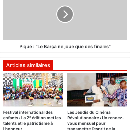
a
q
d
u
e
é
u
:
r
"
d
L
u
e
B
B
Piqué : "Le Barça ne joue que des finales"
u
a
r
r
k
ç
Articles similaires
i
a
n
n
a
e
e
j
n
o
A
u
u
e
Festival international des
Les Jeudis du Cinéma
t
q
enfants : La 2ᵉ édition met les
Révolutionnaire : Un rendez-
r
u
talents et le patriotisme à
vous mensuel pour
i
e
l’honneur
transmettre l’esprit de la