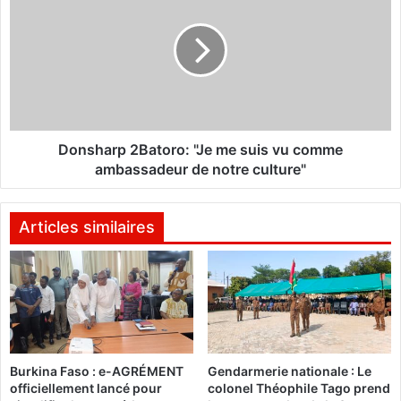
v
n
e
s
t
h
o
a
d
r
e
p
l
2
a
B
Donsharp 2Batoro: "Je me suis vu comme
R
a
ambassadeur de notre culture"
u
t
s
o
s
r
Articles similaires
i
o
e
:
e
"
t
J
d
e
e
m
l
e
Burkina Faso : e-AGRÉMENT
Gendarmerie nationale : Le
a
s
officiellement lancé pour
colonel Théophile Tago prend
C
u