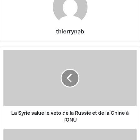
n
c
o
u
thierrynab
r
r
i
L
e
a
l
S
y
r
i
e
s
a
l
La Syrie salue le veto de la Russie et de la Chine à
u
l'ONU
e
l
D
e
o