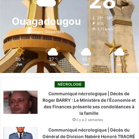
28
b
e
u
a
o
o
d
b
g
k
Ouagadougou
28º - 28º
61%
o
i
e
r
3.71 km/h
Nuages Dispersés
k
n
a
m
36
37
30
33
℃
℃
℃
℃
lun
mar
mer
jeu
NÉCROLOGIE
Communiqué nécrologique | Décès de
Roger BARRY : Le Ministère de l’Économie et
des Finances présente ses condoléances à
la famille
il y a 2 semaines
Communiqué nécrologique | Décès du
Général de Division Nabéré Honoré TRAORÉ