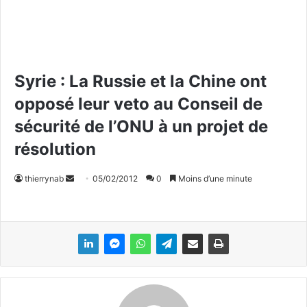
Syrie : La Russie et la Chine ont
opposé leur veto au Conseil de
sécurité de l’ONU à un projet de
résolution
thierrynab
E
05/02/2012
0
Moins d’une minute
n
v
o
y
e
r
u