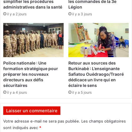
simplifier les procédures
les commandes de la 3e
h
i
administratives dans la santé
Légion
i
s
il y a 2 jours
il y a 3 jours
n
v
e
u
à
c
l
o
'
m
O
m
N
e
U
a
Police nationale : Une
Retour aux sources des
m
formation stratégique pour
Burkinabè : L’enseignante
b
préparer les nouveaux
Safiatou Ouédraogo/Traoré
a
directeurs aux défis
dédicace un livre qui en
s
sécuritaires
éclaire le sens
s
il y a 4 jours
il y a 5 jours
a
d
e
Laisser un commentaire
u
r
Votre adresse e-mail ne sera pas publiée.
Les champs obligatoires
d
sont indiqués avec
*