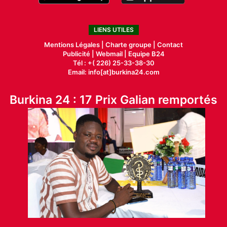
LIENS UTILES
Mentions Légales |
Charte groupe |
Contact
Publicité
|
Webmail |
Equipe B24
Tél : +( 226) 25-33-38-30
Email: info[at]burkina24.com
Burkina 24 : 17 Prix Galian remportés