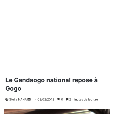
Le Gandaogo national repose à
Gogo
Stella NANA
E
08/02/2012
0
2 minutes de lecture
n
v