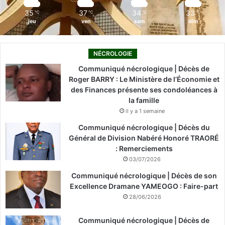
m
35
37
34
33
℃
℃
℃
℃
jeu
ven
sam
dim
NÉCROLOGIE
Communiqué nécrologique | Décès de
Roger BARRY : Le Ministère de l’Économie et
des Finances présente ses condoléances à
la famille
il y a 1 semaine
Communiqué nécrologique | Décès du
Général de Division Nabéré Honoré TRAORÉ
: Remerciements
03/07/2026
Communiqué nécrologique | Décès de son
Excellence Dramane YAMEOGO : Faire-part
28/06/2026
Communiqué nécrologique | Décès de