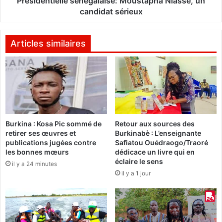
Présidentielle sénégalaise: Moustapha Niasse, un
o
e
candidat sérieux
r
l
a
l
l
e
Articles similaires
e
s
s
é
-
n
P
é
r
g
o
a
g
l
Burkina : Kosa Pic sommé de
Retour aux sources des
r
a
retirer ses œuvres et
Burkinabè : L’enseignante
a
i
publications jugées contre
Safiatou Ouédraogo/Traoré
m
s
les bonnes mœurs
dédicace un livre qui en
m
e
éclaire le sens
il y a 24 minutes
e
:
il y a 1 jour
P
M
o
o
p
u
u
s
l
t