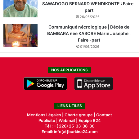
SAWADOGO BERNARD WENDIKONTE : Faire-
part
26/06/2026
Communiqué nécrologique | Décès de
BAMBARA née KABORE Marie Josephe :
Faire -part
01/06/2026
NOS APPLICATIONS
LIENS UTILES
Mentions Légales |
Charte groupe |
Contact
Publicité
|
Webmail |
Equipe B24
Tél : +( 226) 25-33-38-30
Email: info[at]burkina24.com