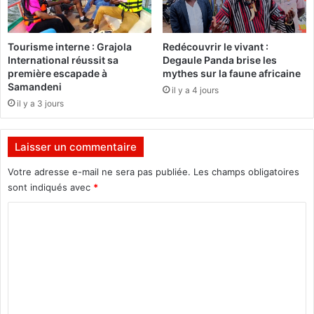
a
a
t
p
i
h
Tourisme interne : Grajola
Redécouvrir le vivant :
o
a
International réussit sa
Degaule Panda brise les
n
N
première escapade à
mythes sur la faune africaine
e
i
Samandeni
il y a 4 jours
t
a
il y a 3 jours
S
s
a
s
n
e
Laisser un commentaire
t
,
é
u
Votre adresse e-mail ne sera pas publiée.
Les champs obligatoires
e
n
sont indiqués avec
*
n
c
C
A
a
f
n
o
r
d
m
i
i
q
d
m
u
a
e
e
t