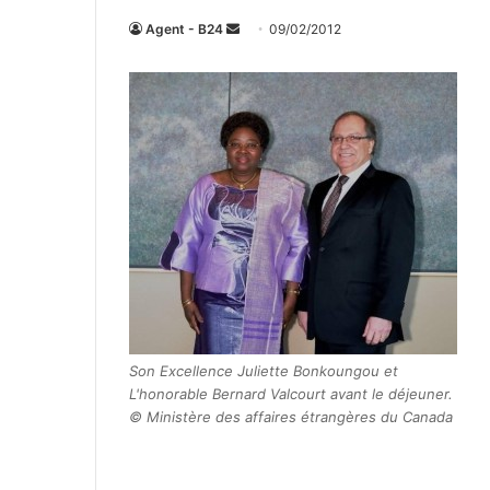
Agent - B24
E
09/02/2012
n
v
o
y
e
r
u
n
c
o
u
r
Son Excellence Juliette Bonkoungou et
r
L'honorable Bernard Valcourt avant le déjeuner.
i
© Ministère des affaires étrangères du Canada
e
l