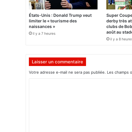
l
e
s
États-Unis : Donald Trump veut
Super Coupe
p
limiter le « tourisme des
derby très a
e
naissances »
clubs de Bob
r
août au stad
il y a 7 heures
s
il y a 8 heure
o
n
n
Laisser un commentaire
e
l
Votre adresse e-mail ne sera pas publiée.
Les champs o
s
d
C
e
o
l
a
m
D
m
é
f
e
e
n
n