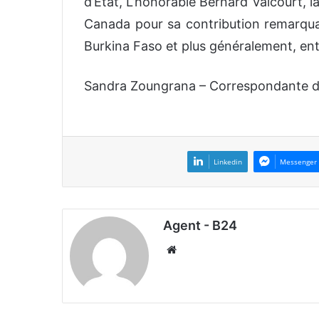
d’État, L’honorable Bernard Valcourt, 
Canada pour sa contribution remarqu
Burkina Faso et plus généralement, entr
Sandra Zoungrana – Correspondante d
Linkedin
Messenger
Agent - B24
We
bsi
te