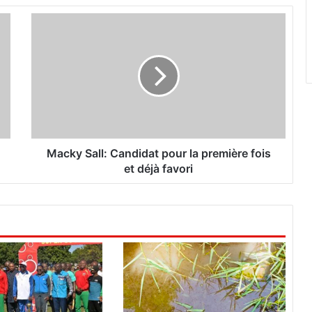
M
a
c
k
y
S
a
l
l
:
Macky Sall: Candidat pour la première fois
C
et déjà favori
a
n
d
i
d
a
t
p
o