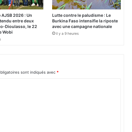
u
r
l
 AJSB 2026 : Un
Lutte contre le paludisme : Le
a
ttendu entre deux
Burkina Faso intensifie la riposte
p
o-Dioulasso, le 22
avec une campagne nationale
r
e Wobi
il y a 9 heures
e
s
m
i
è
r
e
bligatoires sont indiqués avec
*
f
o
i
s
e
t
d
é
j
à