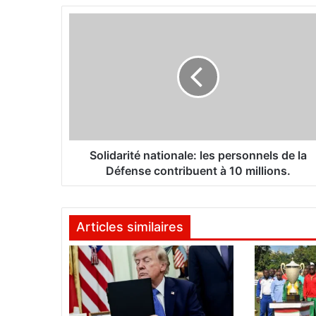
S
o
l
i
d
a
r
i
t
é
Solidarité nationale: les personnels de la
n
Défense contribuent à 10 millions.
a
t
i
Articles similaires
o
n
a
l
e
: