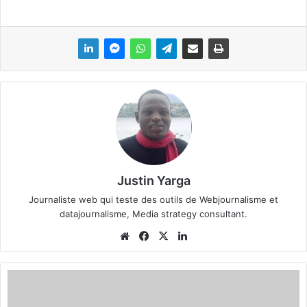
v
o
y
e
r
u
n
c
o
u
Justin Yarga
r
r
Journaliste web qui teste des outils de Webjournalisme et
datajournalisme, Media strategy consultant.
i
e
We
Fa
X
Lin
l
bsi
ce
ke
te
bo
din
Z
ok
i
m