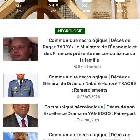
30
36
34
33
℃
℃
℃
℃
jeu
ven
sam
dim
NÉCROLOGIE
Communiqué nécrologique | Décès de
Roger BARRY : Le Ministère de l’Économie et
des Finances présente ses condoléances à
la famille
il y a 1 semaine
Communiqué nécrologique | Décès du
Général de Division Nabéré Honoré TRAORÉ
: Remerciements
03/07/2026
Communiqué nécrologique | Décès de son
Excellence Dramane YAMEOGO : Faire-part
28/06/2026
Communiqué nécrologique | Décès de