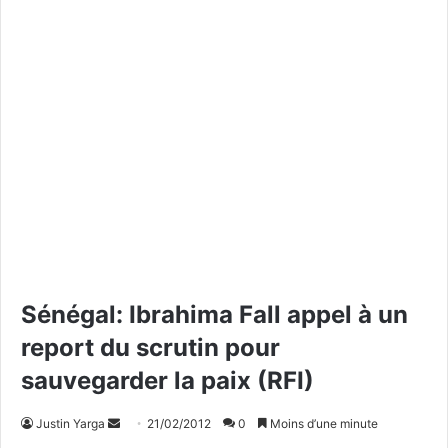
Sénégal: Ibrahima Fall appel à un
report du scrutin pour
sauvegarder la paix (RFI)
Justin Yarga
E
21/02/2012
0
Moins d’une minute
n