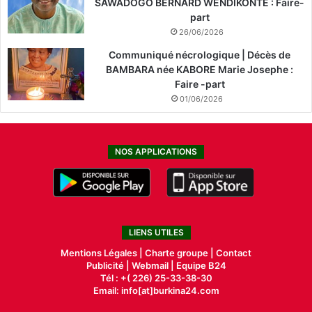
SAWADOGO BERNARD WENDIKONTE : Faire-
part
26/06/2026
Communiqué nécrologique | Décès de
BAMBARA née KABORE Marie Josephe :
Faire -part
01/06/2026
NOS APPLICATIONS
LIENS UTILES
Mentions Légales |
Charte groupe |
Contact
Publicité
|
Webmail |
Equipe B24
Tél : +( 226) 25-33-38-30
Email: info[at]burkina24.com