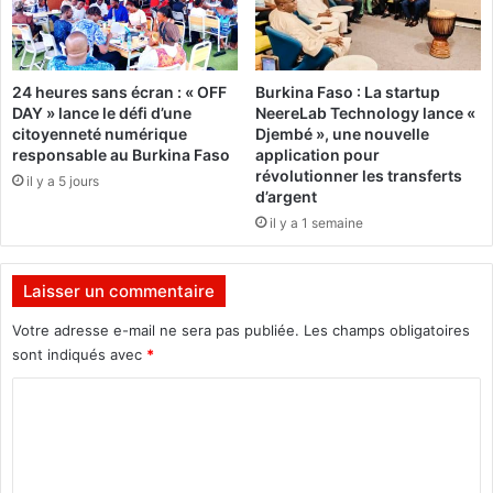
i
a
s
l
e
o
n
n
24 heures sans écran : « OFF
Burkina Faso : La startup
h
s
DAY » lance le défi d’une
NeereLab Technology lance «
é
d
citoyenneté numérique
Djembé », une nouvelle
r
o
responsable au Burkina Faso
application pour
o
n
révolutionner les transferts
il y a 5 jours
s
t
d’argent
H
il y a 1 semaine
e
r
v
Laisser un commentaire
é
Votre adresse e-mail ne sera pas publiée.
Les champs obligatoires
Z
e
sont indiqués avec
*
n
C
g
u
o
é
m
a