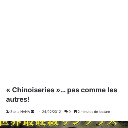
« Chinoiseries »… pas comme les
autres!
Stella NANA
E
24/02/2012
0
2 minutes de lecture
n
v