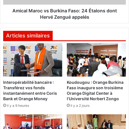
A
r
O
o
Amical Maroc vs Burkina Faso: 24 Étalons dont
:
c
Hervé Zengué appelés
l
v
e
s
s
B
Articles similaires
E
u
t
r
a
k
l
i
o
n
n
a
s
F
Interopérabilité bancaire :
Koudougou : Orange Burkina
a
a
Transférez vos fonds
Faso inaugure son troisième
c
s
instantanément entre Coris
Orange Digital Center à
c
o
Bank et Orange Money
l’Université Norbert Zongo
u
:
il y a 9 heures
il y a 2 jours
e
2
i
4
l
É
l
t