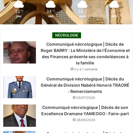
m
32
34
33
34
℃
℃
℃
℃
jeu
ven
sam
dim
NÉCROLOGIE
Communiqué nécrologique | Décès de
Roger BARRY : Le Ministère de l’Économie et
des Finances présente ses condoléances à
la famille
il y a 1 semaine
Communiqué nécrologique | Décès du
Général de Division Nabéré Honoré TRAORÉ
: Remerciements
03/07/2026
Communiqué nécrologique | Décès de son
Excellence Dramane YAMEOGO : Faire-part
28/06/2026