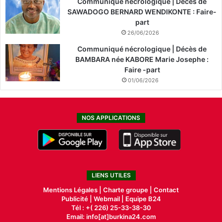
Communiqué nécrologique | Décès de
SAWADOGO BERNARD WENDIKONTE : Faire-
part
26/06/2026
Communiqué nécrologique | Décès de
BAMBARA née KABORE Marie Josephe :
Faire -part
01/06/2026
NOS APPLICATIONS
LIENS UTILES
Mentions Légales |
Charte groupe |
Contact
Publicité
|
Webmail |
Equipe B24
Tél : +( 226) 25-33-38-30
Email: info[at]burkina24.com