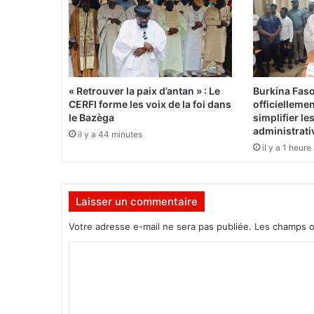
p
u
b
l
i
é
« Retrouver la paix d’antan » : Le
Burkina Fas
s
CERFI forme les voix de la foi dans
officielleme
p
le Bazèga
simplifier l
a
administrati
il y a 44 minutes
r
il y a 1 heure
l
a
c
Laisser un commentaire
o
m
Votre adresse e-mail ne sera pas publiée.
Les champs o
m
i
C
s
o
s
i
m
o