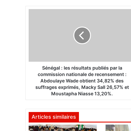
te
bo
ok
S
é
n
é
g
a
l
:
l
e
Sénégal : les résultats publiés par la
s
commission nationale de recensement :
r
Abdoulaye Wade obtient 34,82% des
é
suffrages exprimés, Macky Sall 26,57% et
s
Moustapha Niasse 13,20%.
u
l
t
Articles similaires
a
t
s