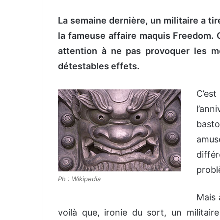
n
La semaine dernière, un militaire a ti
v
o
la fameuse affaire maquis Freedom. Ce
y
attention à ne pas provoquer les 
e
détestables effets.
r
u
n
C’est
c
l’ann
o
basto
u
amus
r
r
diffé
i
probl
e
Ph : Wikipedia
l
Mais 
voilà que, ironie du sort, un militair