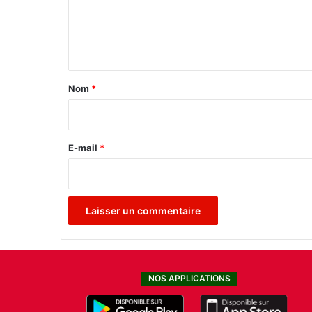
m
n
n
e
a
n
t
i
t
o
a
Nom
*
n
i
a
l
r
e
e
E-mail
*
d
e
*
r
e
c
e
n
s
e
NOS APPLICATIONS
m
e
n