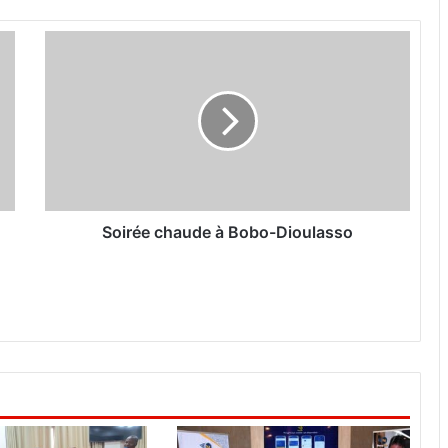
S
o
i
r
é
e
c
h
a
u
Soirée chaude à Bobo-Dioulasso
d
e
à
B
o
b
o
-
D
i