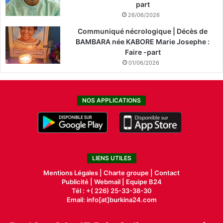
part
26/06/2026
Communiqué nécrologique | Décès de
BAMBARA née KABORE Marie Josephe :
Faire -part
01/06/2026
NOS APPLICATIONS
LIENS UTILES
Mentions Légales |
Charte groupe |
Contact
Publicité
|
Webmail |
Equipe B24
Tél : +( 226) 25-33-38-30
Email: info[at]burkina24.com