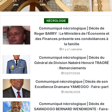
34
35
32
34
℃
℃
℃
℃
ven
sam
dim
lun
NÉCROLOGIE
Communiqué nécrologique | Décès de
Roger BARRY : Le Ministère de l’Économie et
des Finances présente ses condoléances à
la famille
il y a 1 semaine
Communiqué nécrologique | Décès du
Général de Division Nabéré Honoré TRAORÉ
: Remerciements
03/07/2026
Communiqué nécrologique | Décès de son
Excellence Dramane YAMEOGO : Faire-part
28/06/2026
Communiqué nécrologique | Décès de
SAWADOGO BERNARD WENDIKONTE : Faire-