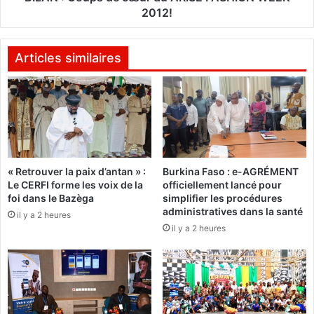
e
s
2012!
D
d
r
e
a
c
Articles similaires
m
œ
a
u
n
r
e
d
O
u
U
A
A
R
T
« Retrouver la paix d’antan » :
Burkina Faso : e-AGRÉMENT
I
Le CERFI forme les voix de la
officiellement lancé pour
T
S
foi dans le Bazèga
simplifier les procédures
A
E
administratives dans la santé
R
il y a 2 heures
F
il y a 2 heures
A
A
:
S
d
H
e
I
u
O
x
N