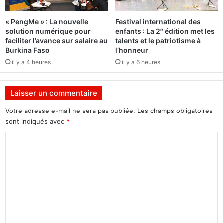
v
W
o
E
« PengMe » : La nouvelle
Festival international des
i
E
solution numérique pour
enfants : La 2ᵉ édition met les
s
K
faciliter l’avance sur salaire au
talents et le patriotisme à
i
2
Burkina Faso
l’honneur
n
0
il y a 4 heures
il y a 6 heures
s
1
,
2
d
!
Laisser un commentaire
e
u
Votre adresse e-mail ne sera pas publiée.
Les champs obligatoires
x
sont indiqués avec
*
P
r
C
é
o
s
m
i
d
m
e
e
n
t
n
s