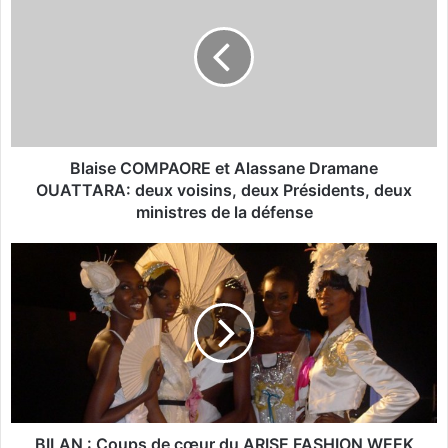
a
i
s
e
C
O
M
P
Blaise COMPAORE et Alassane Dramane
A
OUATTARA: deux voisins, deux Présidents, deux
O
ministres de la défense
R
E
B
e
I
t
L
A
A
l
N
a
:
s
C
s
o
a
u
n
p
BILAN : Coups de cœur du ARISE FASHION WEEK