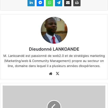
Dieudonné LANKOANDE
M. Lankoandé est passionné de web2.0 et de stratégies marketing
(Marketing/web & Community Management) propre au secteur on
line, domaine dans lequel il a plusieurs années d’expériences.
We
X
bsi
te
R
e
m
e