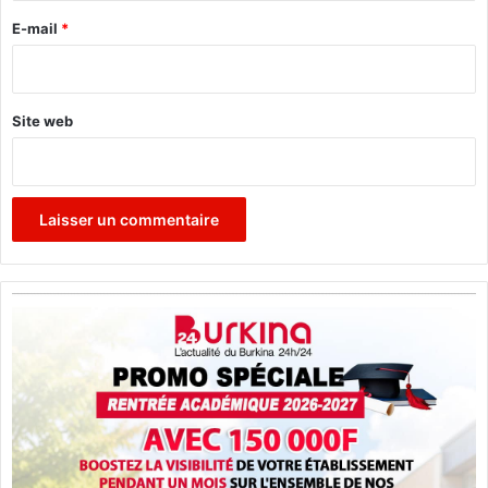
e
E-mail
*
*
Site web