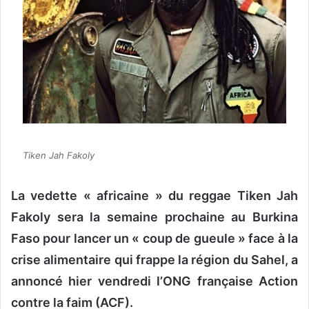
o
u
r
r
i
e
l
Tiken Jah Fakoly
La vedette « africaine » du reggae Tiken Jah
Fakoly sera la semaine prochaine au Burkina
Faso pour lancer un « coup de gueule » face à la
crise alimentaire qui frappe la région du Sahel, a
annoncé hier vendredi l’ONG française Action
contre la faim (ACF).