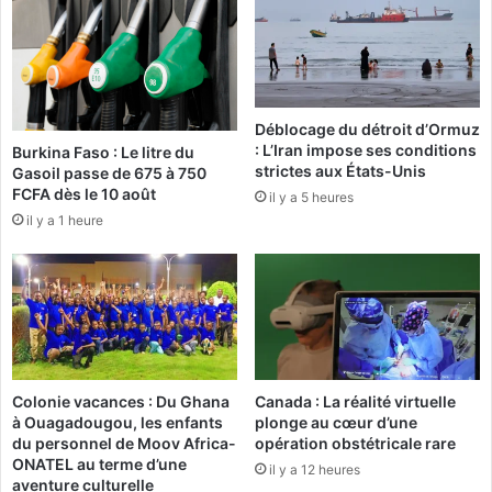
u
i
x
a
s
i
p
r
o
e
Déblocage du détroit d’Ormuz
r
s
: L’Iran impose ses conditions
Burkina Faso : Le litre du
t
à
strictes aux États-Unis
Gasoil passe de 675 à 750
i
l
FCFA dès le 10 août
il y a 5 heures
f
’
il y a 1 heure
s
é
c
o
l
e
d
u
«
Colonie vacances : Du Ghana
Canada : La réalité virtuelle
R
à Ouagadougou, les enfants
plonge au cœur d’une
u
du personnel de Moov Africa-
opération obstétricale rare
u
ONATEL au terme d’une
il y a 12 heures
d
aventure culturelle