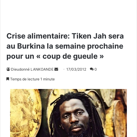
Crise alimentaire: Tiken Jah sera
au Burkina la semaine prochaine
pour un « coup de gueule »
Dieudonné LANKOANDE
E
17/03/2012
0
n
Temps de lecture 1 minute
v
o
y
e
r
u
n
c