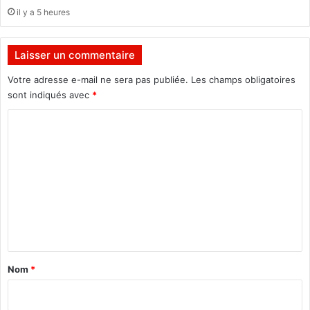
g
il y a 5 heures
a
»
Laisser un commentaire
Votre adresse e-mail ne sera pas publiée.
Les champs obligatoires
sont indiqués avec
*
C
o
m
m
e
n
t
a
Nom
*
i
r