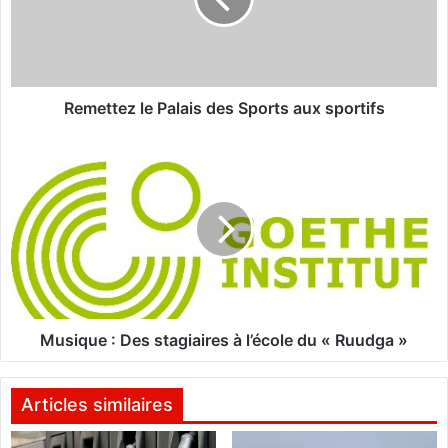
t
t
e
z
l
e
Remettez le Palais des Sports aux sportifs
P
a
M
l
u
a
s
i
i
s
q
d
u
e
e
s
:
S
D
p
e
Musique : Des stagiaires à l’école du « Ruudga »
o
s
r
s
t
t
Articles similaires
s
a
a
g