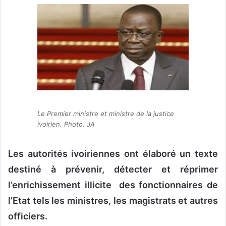
v
o
y
e
r
u
n
c
o
Le Premier ministre et ministre de la justice
u
ivoirien. Photo. JA
r
r
Les autorités ivoiriennes ont élaboré un texte
i
destiné à prévenir, détecter et réprimer
e
l
l’enrichissement illicite des fonctionnaires de
l’Etat tels les ministres, les magistrats et autres
officiers.