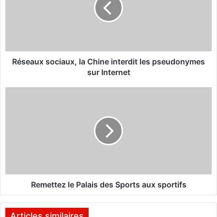
a
u
x
s
o
c
Réseaux sociaux, la Chine interdit les pseudonymes
i
sur Internet
a
u
R
x
e
,
m
l
e
a
t
C
t
h
e
i
z
n
l
e
e
Remettez le Palais des Sports aux sportifs
i
P
n
a
t
l
Articles similaires