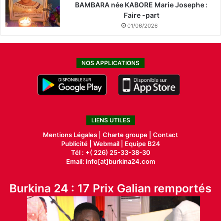
BAMBARA née KABORE Marie Josephe :
Faire -part
01/06/2026
NOS APPLICATIONS
LIENS UTILES
Mentions Légales |
Charte groupe |
Contact
Publicité
|
Webmail |
Equipe B24
Tél : +( 226) 25-33-38-30
Email: info[at]burkina24.com
Burkina 24 : 17 Prix Galian remportés