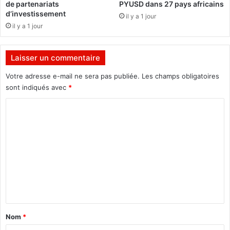
r
de partenariats
PYUSD dans 27 pays africains
f
d’investissement
I
s
il y a 1 jour
n
il y a 1 jour
t
e
r
Laisser un commentaire
n
Votre adresse e-mail ne sera pas publiée.
Les champs obligatoires
e
sont indiqués avec
*
t
C
o
m
m
e
n
t
a
Nom
*
i