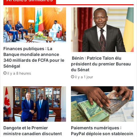
e
a
r
i
d
s
i
d
t
e
l
s
e
S
Finances publiques : La
s
p
Banque mondiale annonce
p
o
Bénin : Patrice Talon élu
340 milliards de FCFA pour le
s
r
président du premier Bureau
Sénégal
e
t
du Sénat
il y a 8 heures
u
s
il y a 1 jour
d
a
o
u
n
x
y
s
m
p
e
o
s
r
s
t
Dangote et le Premier
Paiements numériques :
u
i
ministre canadien discutent
PayPal déploie son stablecoin