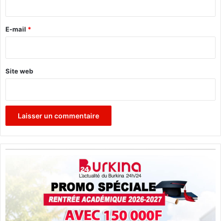
r
e
E-mail
*
*
Site web