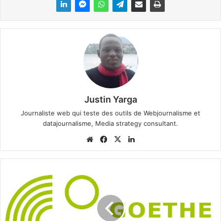
Justin Yarga
Journaliste web qui teste des outils de Webjournalisme et
datajournalisme, Media strategy consultant.
We
Fa
X
Lin
bsi
ce
ke
te
bo
din
M
ok
u
s
i
q
u