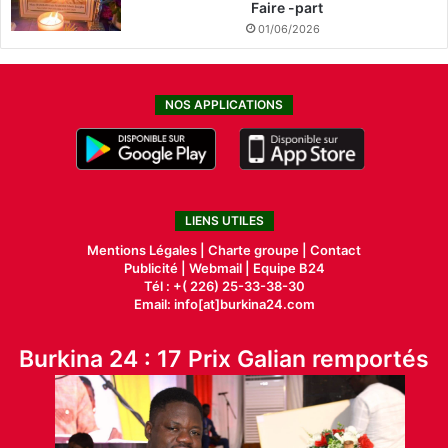
Faire -part
01/06/2026
NOS APPLICATIONS
LIENS UTILES
Mentions Légales |
Charte groupe |
Contact
Publicité
|
Webmail |
Equipe B24
Tél : +( 226) 25-33-38-30
Email: info[at]burkina24.com
Burkina 24 : 17 Prix Galian remportés