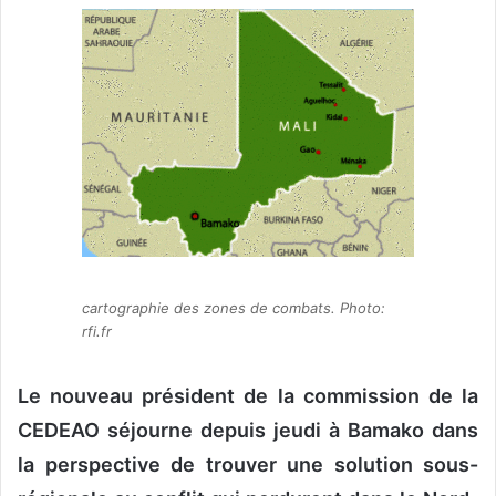
v
o
y
e
r
u
n
c
o
u
r
cartographie des zones de combats. Photo:
r
rfi.fr
i
e
Le nouveau président de la commission de la
l
CEDEAO séjourne depuis jeudi à Bamako dans
la perspective de trouver une solution sous-