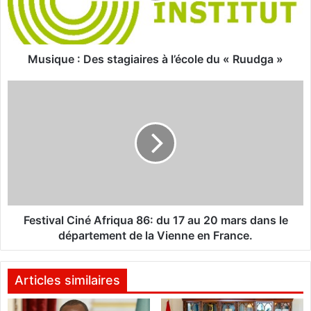
e
:
D
e
Musique : Des stagiaires à l’école du « Ruudga »
s
s
F
t
e
a
s
g
t
i
i
a
v
i
a
r
l
e
C
s
i
Festival Ciné Afriqua 86: du 17 au 20 mars dans le
à
n
département de la Vienne en France.
l
é
’
A
é
f
Articles similaires
c
r
o
i