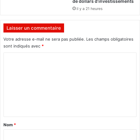
de dollars d’investissements
s
l
il y a 21 heures
e
d
Laisser un commentaire
é
p
Votre adresse e-mail ne sera pas publiée.
Les champs obligatoires
a
sont indiqués avec
*
r
t
C
e
o
m
e
m
n
m
t
d
e
e
n
l
t
a
V
a
Nom
*
i
i
e
n