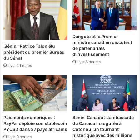
l
q
e
u
d
a
u
8
«
6
Dangote et le Premier
R
:
ministre canadien discutent
u
d
Bénin : Patrice Talon élu
de partenariats
u
u
président du premier Bureau
d’investissement
d
1
du Sénat
il y a 8 heures
g
7
il y a 4 heures
a
a
»
u
2
0
m
a
r
s
Paiements numériques :
Bénin-Canada : L’ambassade
d
PayPal déploie son stablecoin
du Canada inaugurée à
a
PYUSD dans 27 pays africains
Cotonou, un tournant
historique avec des millions
n
il y a 9 heures