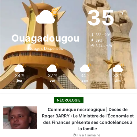
e
k
T
t
T
35
℃
b
e
u
a
o
o
d
b
g
k
Ouagadougou
35º - 29º
39%
o
i
e
r
3.74 km/h
Nuages Dispersés
k
n
a
m
34
37
34
33
℃
℃
℃
℃
jeu
ven
sam
dim
NÉCROLOGIE
Communiqué nécrologique | Décès de
Roger BARRY : Le Ministère de l’Économie et
des Finances présente ses condoléances à
la famille
il y a 1 semaine