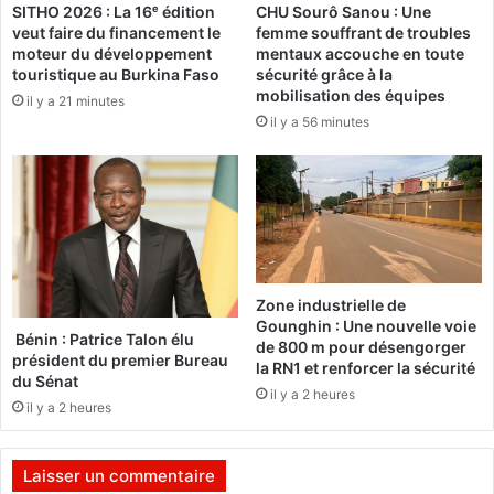
SITHO 2026 : La 16ᵉ édition
CHU Sourô Sanou : Une
a
veut faire du financement le
femme souffrant de troubles
î
moteur du développement
mentaux accouche en toute
t
touristique au Burkina Faso
sécurité grâce à la
r
mobilisation des équipes
il y a 21 minutes
e
il y a 56 minutes
A
b
d
o
u
l
a
y
Zone industrielle de
e
Gounghin : Une nouvelle voie
W
Bénin : Patrice Talon élu
de 800 m pour désengorger
président du premier Bureau
a
la RN1 et renforcer la sécurité
du Sénat
d
il y a 2 heures
e
il y a 2 heures
v
i
Laisser un commentaire
e