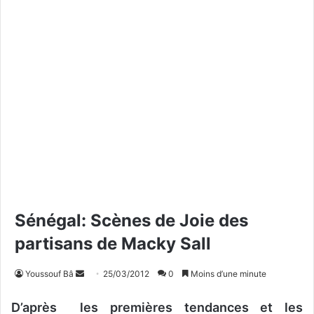
Sénégal: Scènes de Joie des
partisans de Macky Sall
Youssouf Bâ
E
25/03/2012
0
Moins d’une minute
n
D’après les premières tendances et les
v