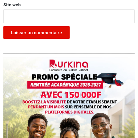
Site web
t
e
.