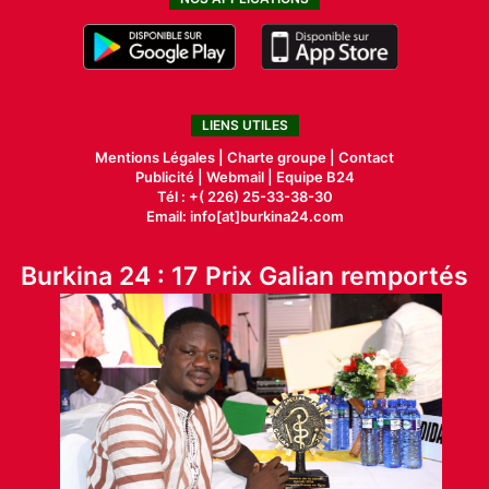
LIENS UTILES
Mentions Légales |
Charte groupe |
Contact
Publicité
|
Webmail |
Equipe B24
Tél : +( 226) 25-33-38-30
Email: info[at]burkina24.com
Burkina 24 : 17 Prix Galian remportés