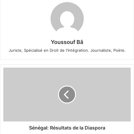
Youssouf Bâ
Juriste, Spécialisé en Droit de l'Intégration. Journaliste, Poète.
S
é
n
é
g
a
l
:
R
é
Sénégal: Résultats de la Diaspora
s