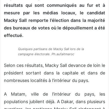
o
résultats qui sont communiqués au fur et à
y
mesure par les médias locaux, le candidat
e
Macky Sall remporte l’élection dans la majorité
r
u
des bureaux de votes où le dépouillement a été
n
effectué.
c
o
Quelques partisans de Macky Sall lors de la
u
campagne électorale. Ph.aufaitmaroc
r
r
Selon ces résultats, Macky Sall devance de loin le
i
président sortant dans la capitale et dans de
e
l
nombreuses localités à l’intérieur du pays.
A Matam, ville de l’intérieur du pays, les
populations jubilent déjà. A Dakar, dans plusieurs