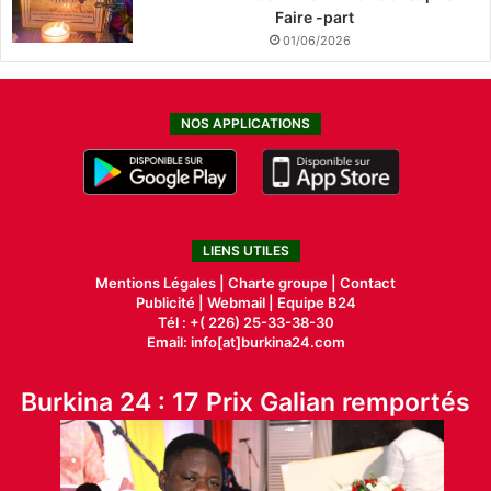
Faire -part
01/06/2026
NOS APPLICATIONS
LIENS UTILES
Mentions Légales |
Charte groupe |
Contact
Publicité
|
Webmail |
Equipe B24
Tél : +( 226) 25-33-38-30
Email: info[at]burkina24.com
Burkina 24 : 17 Prix Galian remportés