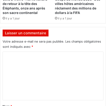
s
de retour à la tête des
villes hôtes américaines
o
t
Éléphants, onze ans après
réclament des millions de
o
e
son sacre continental
dollars à la FIFA
t
B
il y a 1 jour
il y a 1 jour
o
u
r
Laisser un commentaire
e
i
Votre adresse e-mail ne sera pas publiée.
Les champs obligatoires
m
sont indiqués avec
*
a
K
C
a
o
b
m
o
r
m
é
e
f
â
n
c
t
h
é
a