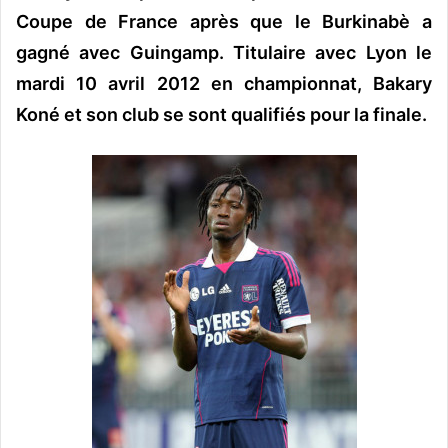
o
Coupe de France après que le Burkinabè a
y
gagné avec Guingamp. Titulaire avec Lyon le
e
mardi 10 avril 2012 en championnat, Bakary
r
u
Koné et son club se sont qualifiés pour la finale.
n
c
o
u
r
r
i
e
l