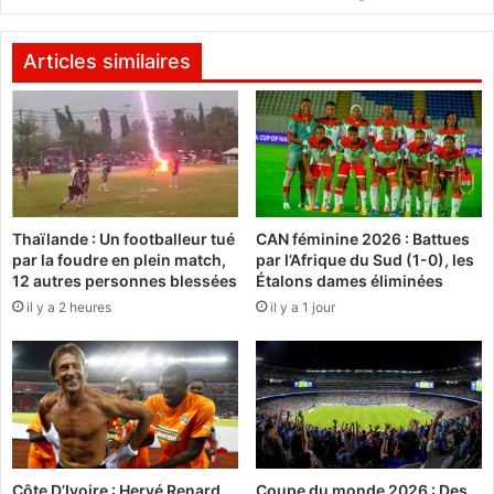
d
E
e
L
l
:
Articles similaires
a
l
4
’
è
e
m
n
e
t
j
r
o
a
Thaïlande : Un footballeur tué
CAN féminine 2026 : Battues
u
i
par la foudre en plein match,
par l’Afrique du Sud (1-0), les
r
n
12 autres personnes blessées
Étalons dames éliminées
n
e
il y a 2 heures
il y a 1 jour
é
u
e
r
d
u
u
n
F
i
a
o
s
n
o
i
Côte D’Ivoire : Hervé Renard
Coupe du monde 2026 : Des
f