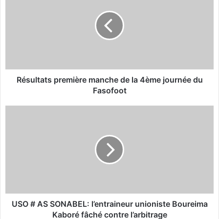
s
u
l
t
a
t
s
p
Résultats première manche de la 4ème journée du
r
Fasofoot
e
m
U
i
S
è
O
r
#
e
A
m
S
a
S
n
O
c
N
h
A
USO # AS SONABEL: l’entraineur unioniste Boureima
e
B
Kaboré fâché contre l’arbitrage