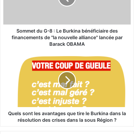
t
d
u
G
-
Sommet du G-8 : Le Burkina bénéficiaire des
8
financements de ''la nouvelle alliance'' lancée par
:
Barack OBAMA
L
e
Q
B
u
u
e
r
l
k
s
i
s
n
o
a
n
b
t
é
l
Quels sont les avantages que tire le Burkina dans la
n
e
résolution des crises dans la sous Région ?
é
s
f
a