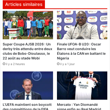
i
v
Articles similaires
c
a
i
n
a
t
i
a
r
g
e
e
d
s
e
Super Coupe AJSB 2026 : Un
Finale UFOA-B U20 : Oscar
q
derby très attendu entre deux
Barro veut conduire les
s
u
clubs de Bobo-Dioulasso, le
Étalons à la CAN en battant le
f
e
22 août au stade Wobi
Nigeria
i
t
il y a 2 heures
il y a 1 jour
n
i
a
r
n
e
c
l
e
e
m
B
e
u
n
r
L’UEFA maintient son boycott
Mercato : Yan Diomandé
t
k
des compétitions de la FIFA
signe enfin au Real Madrid