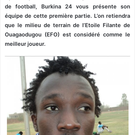
o
de football, Burkina 24 vous présente son
y
équipe de cette première partie. L’on retiendra
e
que le milieu de terrain de l’Etoile Filante de
r
u
Ouagaodugou (EFO) est considéré comme le
n
meilleur joueur.
c
o
u
r
r
i
e
l