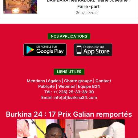
Faire -part
01/06/2026
NOS APPLICATIONS
LIENS UTILES
Mentions Légales |
Charte groupe |
Contact
Publicité
|
Webmail |
Equipe B24
Tél : +( 226) 25-33-38-30
Email: info[at]burkina24.com
Burkina 24 : 17 Prix Galian remportés