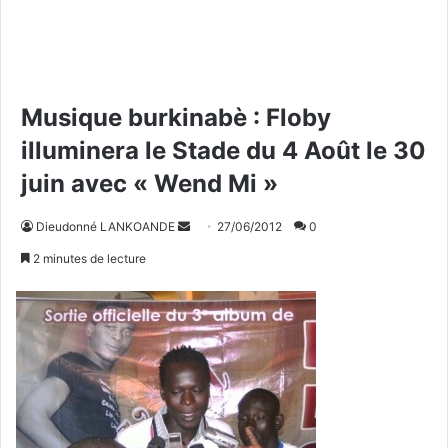
Musique burkinabè : Floby
illuminera le Stade du 4 Août le 30
juin avec « Wend Mi »
Dieudonné LANKOANDE
E
27/06/2012
0
n
2 minutes de lecture
v
o
y
e
r
u
n
c