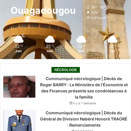
o
d
b
g
k
Ouagadougou
34º - 30º
43%
o
i
e
r
3.61 km/h
Nuages Dispersés
k
n
a
m
32
35
32
34
℃
℃
℃
℃
ven
sam
dim
lun
NÉCROLOGIE
Communiqué nécrologique | Décès de
Roger BARRY : Le Ministère de l’Économie et
des Finances présente ses condoléances à
la famille
il y a 1 semaine
Communiqué nécrologique | Décès du
Général de Division Nabéré Honoré TRAORÉ
: Remerciements