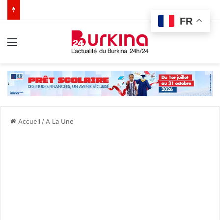
FR
Menu
Accueil
/
A La Une