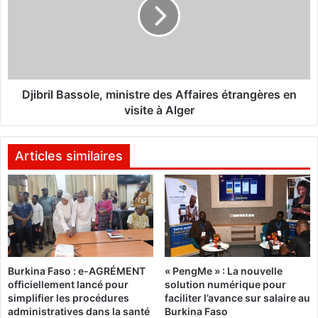
r
b
l
r
e
i
s
l
B
B
l
a
é
s
Djibril Bassole, ministre des Affaires étrangères en
G
s
visite à Alger
o
o
u
l
d
e
Articles similaires
é
,
,
m
l
i
'
n
e
i
x
s
l
t
e
Burkina Faso : e-AGRÉMENT
« PengMe » : La nouvelle
r
officiellement lancé pour
solution numérique pour
a
e
simplifier les procédures
faciliter l’avance sur salaire au
d
d
administratives dans la santé
Burkina Faso
e
e