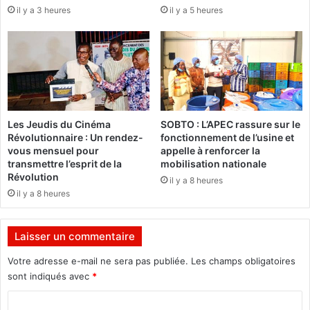
il y a 3 heures
il y a 5 heures
r
s
d
A
e
f
s
f
p
a
a
i
t
r
r
e
Les Jeudis du Cinéma
SOBTO : L’APEC rassure sur le
i
s
Révolutionnaire : Un rendez-
fonctionnement de l’usine et
o
é
vous mensuel pour
appelle à renforcer la
t
t
transmettre l’esprit de la
mobilisation nationale
e
r
Révolution
il y a 8 heures
s
a
il y a 8 heures
,
n
a
g
f
è
Laisser un commentaire
f
r
i
e
Votre adresse e-mail ne sera pas publiée.
Les champs obligatoires
r
s
sont indiqués avec
*
m
e
C
e
n