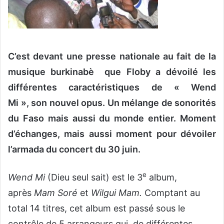
o
u
r
r
C’est devant une presse nationale au fait de la
i
e
musique burkinabè que Floby a dévoilé les
l
différentes caractéristiques de « Wend
Mi », son nouvel opus. Un mélange de sonorités
du Faso mais aussi du monde entier. Moment
d’échanges, mais aussi moment pour dévoiler
l’armada du concert du 30 juin.
e
Wend Mi
(Dieu seul sait) est le 3
album,
après
Mam Soré
et
Wilgui Mam.
Comptant au
total 14 titres, cet album est passé sous le
contrôle de 5 arrangeurs qui, de différentes