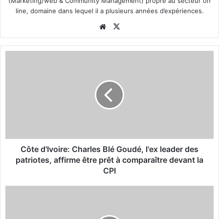
(Marketing/web & Community Management) propre au secteur on
line, domaine dans lequel il a plusieurs années d’expériences.
We
X
bsi
te
C
ô
t
e
d
'
I
v
o
i
Côte d'Ivoire: Charles Blé Goudé, l'ex leader des
r
patriotes, affirme être prêt à comparaître devant la
e
CPI
:
C
D
h
j
a
i