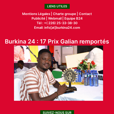
LIENS UTILES
Mentions Légales |
Charte groupe |
Contact
Publicité
|
Webmail |
Equipe B24
Tél : +( 226) 25-33-38-30
Email: info[at]burkina24.com
Burkina 24 : 17 Prix Galian remportés
SUIVEZ-NOUS SUR