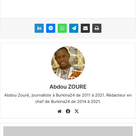
Abdou ZOURE
Abdou Zouré, journaliste à Burkina24 de 2011 à 2021. Rédacteur en
chef de Burkina24 de 2014 à 2021.
We
Fa
X
bsi
ce
te
bo
R
ok
e