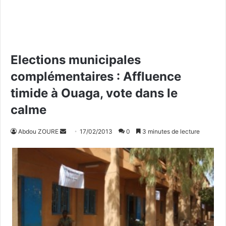
Elections municipales
complémentaires : Affluence
timide à Ouaga, vote dans le
calme
Abdou ZOURE
E
17/02/2013
0
3 minutes de lecture
n
v
o
y
e
r
u