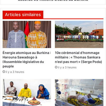
c
m
i
e
p
n
Articles similaires
a
t
l
a
e
i
s
r
:
e
j
,
u
E
Énergie atomique au Burkina :
10e cérémonial d’hommage
s
a
Harouna Sawadogo à
militaire : « Thomas Sankara
q
u
l’Assemblée législative du
n’est pas mort » (Serge Poda)
u
e
peuple
il y a 3 heures
'
t
il y a 3 heures
à
A
l
s
a
s
m
a
i
i
-
n
j
i