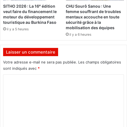
o
s
SITHO 2026 : La 16ᵉ édition
CHU Sourô Sanou : Une
u
s
veut faire du financement le
femme souffrant de troubles
r
e
moteur du développement
mentaux accouche en toute
n
m
touristique au Burkina Faso
sécurité grâce à la
é
e
mobilisation des équipes
il y a 5 heures
e
n
il y a 6 heures
,
t
t
:
o
l
Laisser un commentaire
u
’
t
U
Votre adresse e-mail ne sera pas publiée.
Les champs obligatoires
s
E
sont indiqués avec
*
e
a
C
p
c
a
c
o
s
o
m
s
r
e
d
m
b
e
e
i
5
e
n
0
n