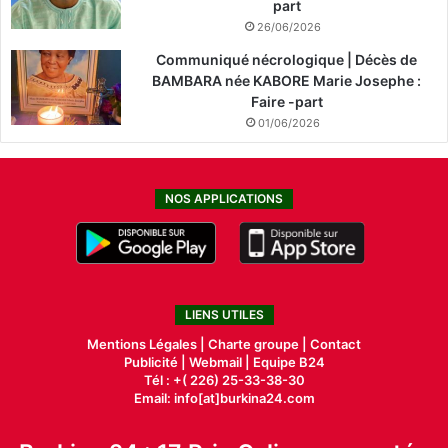
part
26/06/2026
Communiqué nécrologique | Décès de
BAMBARA née KABORE Marie Josephe :
Faire -part
01/06/2026
NOS APPLICATIONS
LIENS UTILES
Mentions Légales |
Charte groupe |
Contact
Publicité
|
Webmail |
Equipe B24
Tél : +( 226) 25-33-38-30
Email: info[at]burkina24.com