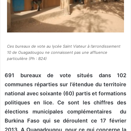
n
c
o
u
r
r
i
Ces bureaux de vote au lycée Saint Viateur à l’arrondissement
e
10 de Ouagadougou ne connaissent pas une affluence
l
particulière (Ph : B24)
691 bureaux de vote situés dans 102
communes réparties sur l’étendue du territoire
national avec soixante (60) partis et formations
politiques en lice. Ce sont les chiffres des
élections municipales complémentaires du
Burkina Faso qui se déroulent ce 17 février
2013. A Ouagadougou, pour ce qui concerne la