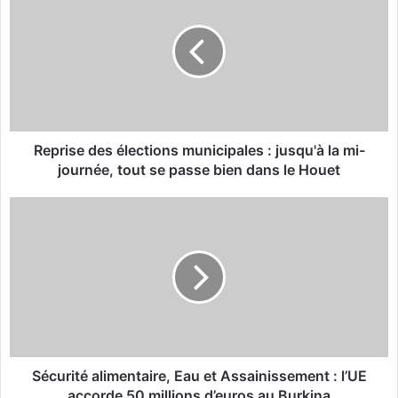
p
r
i
s
e
d
e
s
Reprise des élections municipales : jusqu'à la mi-
é
journée, tout se passe bien dans le Houet
l
e
S
c
é
t
c
i
u
o
r
n
i
s
t
m
é
u
a
n
l
Sécurité alimentaire, Eau et Assainissement : l’UE
i
i
accorde 50 millions d’euros au Burkina