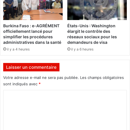
s
B
s
a
a
s
n
s
Burkina Faso : e-AGRÉMENT
États-Unis : Washington
c
o
officiellement lancé pour
élargit le contrôle des
e
l
simplifier les procédures
réseaux sociaux pour les
p
é
administratives dans la santé
demandeurs de visa
l
s
il y a 4 heures
il y a 6 heures
u
'
s
e
i
f
Laisser un commentaire
n
f
c
o
Votre adresse e-mail ne sera pas publiée.
Les champs obligatoires
l
n
sont indiqués avec
*
u
d
s
r
C
i
e
o
v
a
m
e
u
c
m
o
e