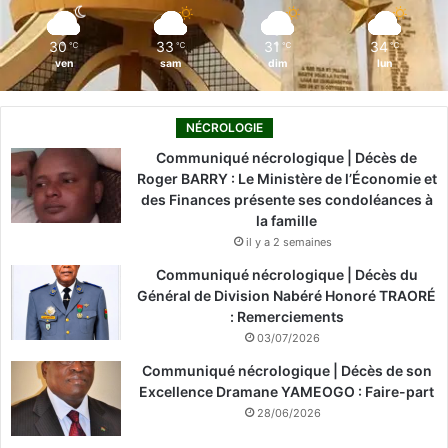
m
30
33
31
34
℃
℃
℃
℃
ven
sam
dim
lun
NÉCROLOGIE
Communiqué nécrologique | Décès de
Roger BARRY : Le Ministère de l’Économie et
des Finances présente ses condoléances à
la famille
il y a 2 semaines
Communiqué nécrologique | Décès du
Général de Division Nabéré Honoré TRAORÉ
: Remerciements
03/07/2026
Communiqué nécrologique | Décès de son
Excellence Dramane YAMEOGO : Faire-part
28/06/2026