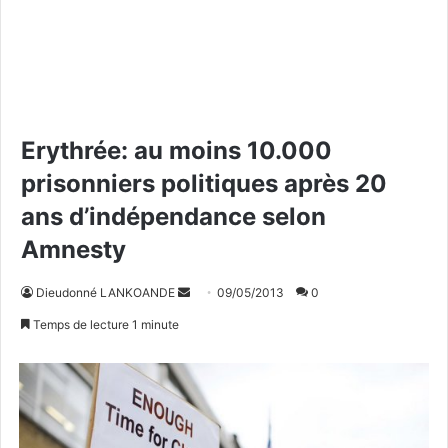
Erythrée: au moins 10.000
prisonniers politiques après 20
ans d’indépendance selon
Amnesty
Dieudonné LANKOANDE
E
09/05/2013
0
n
Temps de lecture 1 minute
v
o
y
e
r