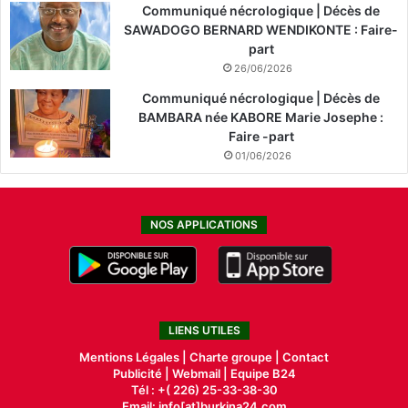
Communiqué nécrologique | Décès de
SAWADOGO BERNARD WENDIKONTE : Faire-
part
26/06/2026
Communiqué nécrologique | Décès de
BAMBARA née KABORE Marie Josephe :
Faire -part
01/06/2026
NOS APPLICATIONS
LIENS UTILES
Mentions Légales |
Charte groupe |
Contact
Publicité
|
Webmail |
Equipe B24
Tél : +( 226) 25-33-38-30
Email: info[at]burkina24.com