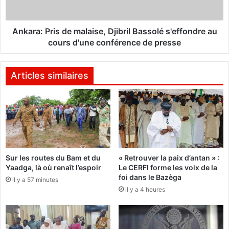
r
P
é
r
f
i
Ankara: Pris de malaise, Djibril Bassolé s'effondre au
l
s
cours d'une conférence de presse
e
d
x
e
i
m
Articles similaires
o
a
n
l
s
a
p
i
o
s
u
e
r
,
Sur les routes du Bam et du
« Retrouver la paix d’antan » :
u
D
Yaadga, là où renaît l’espoir
Le CERFI forme les voix de la
n
j
foi dans le Bazèga
e
il y a 57 minutes
i
il y a 4 heures
c
b
r
r
o
i
i
l