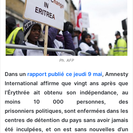
u
n
c
o
u
r
r
i
Ph. AFP
e
l
Dans un
rapport publié ce jeudi 9 mai
, Amnesty
International affirme que vingt ans après que
l’Érythrée ait obtenu son indépendance, au
moins 10 000 personnes, des
prisonniers politiques, sont enfermées dans les
centres de détention du pays sans avoir jamais
été inculpées, et on est sans nouvelles d’un