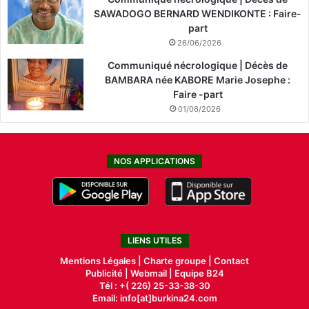
SAWADOGO BERNARD WENDIKONTE : Faire-
part
26/06/2026
Communiqué nécrologique | Décès de
BAMBARA née KABORE Marie Josephe :
Faire -part
01/06/2026
NOS APPLICATIONS
LIENS UTILES
Mentions Légales |
Charte groupe |
Contact
Publicité
|
Webmail |
Equipe B24
Tél : +( 226) 25-33-38-30
Email: info[at]burkina24.com