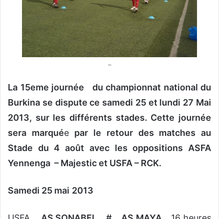
o
u
r
r
i
–
e
l
La 15eme journée du championnat national du
Burkina se dispute ce samedi 25 et lundi 27 Mai
2013, sur les différents stades. Cette journée
sera marqu
é
e
par le retour des matches au
Stade du 4 août avec les oppositions ASFA
Yennenga – Majestic et USFA – RCK.
Samedi 25 mai
2013
USFA
AS SONABEL # AS MAYA
16 heures