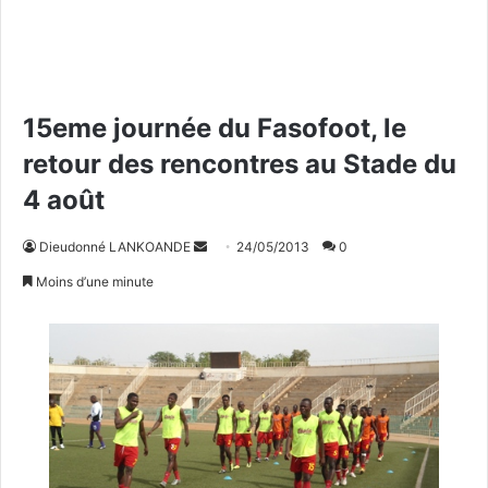
15eme journée du Fasofoot, le
retour des rencontres au Stade du
4 août
Dieudonné LANKOANDE
E
24/05/2013
0
n
Moins d’une minute
v
o
y
e
r
u
n
c