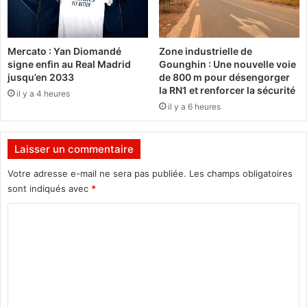
e
h
l
a
l
m
Mercato : Yan Diomandé
Zone industrielle de
e
p
signe enfin au Real Madrid
Gounghin : Une nouvelle voie
p
i
jusqu’en 2033
de 800 m pour désengorger
a
o
la RN1 et renforcer la sécurité
il y a 4 heures
s
n
il y a 6 heures
t
n
a
a
r
t
Laisser un commentaire
d
d
i
e
Votre adresse e-mail ne sera pas publiée.
Les champs obligatoires
v
D
sont indiqués avec
*
e
2
?
d
C
u
o
B
m
u
r
m
k
e
i