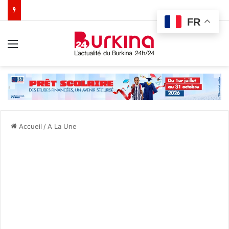
FR
Menu
Accueil
/
A La Une