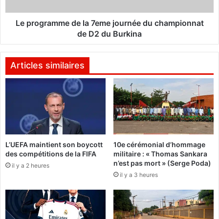
o
a
n
m
d
m
Le programme de la 7eme journée du championnat
e
e
de D2 du Burkina
l
d
'
e
o
l
Articles similaires
p
a
p
7
o
e
s
m
i
e
t
j
i
o
L’UEFA maintient son boycott
10e cérémonial d’hommage
o
u
des compétitions de la FIFA
militaire : « Thomas Sankara
n
r
n’est pas mort » (Serge Poda)
n
il y a 2 heures
n
il y a 3 heures
'
é
e
e
s
d
t
u
-
c