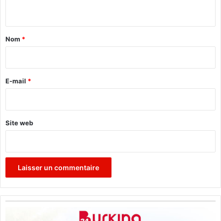
n
n
a
t
a
Nom
*
i
r
e
E-mail
*
*
Site web