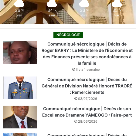
m
36
34
33
35
℃
℃
℃
℃
ven
sam
dim
lun
NÉCROLOGIE
Communiqué nécrologique | Décès de
Roger BARRY : Le Ministère de l’Économie et
des Finances présente ses condoléances à
la famille
il y a 1 semaine
Communiqué nécrologique | Décès du
Général de Division Nabéré Honoré TRAORÉ
: Remerciements
03/07/2026
Communiqué nécrologique | Décès de son
Excellence Dramane YAMEOGO : Faire-part
28/06/2026
Communiqué nécrologique | Décès de