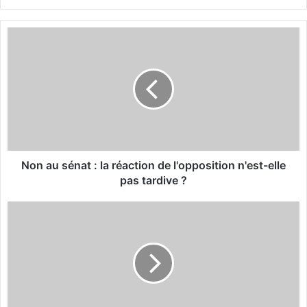
bsi
te
N
o
n
a
u
s
é
n
a
t
Non au sénat : la réaction de l'opposition n'est-elle
:
pas tardive ?
l
a
L
r
e
é
p
a
r
c
o
t
g
i
r