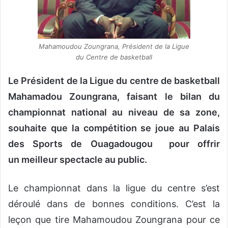
n
c
o
u
Mahamoudou Zoungrana, Président de la Ligue
r
du Centre de basketball
r
i
Le Président de la Ligue du centre de basketball
e
Mahamadou Zoungrana, faisant le bilan du
l
championnat national au niveau de sa zone,
souhaite que la compétition se joue au Palais
des Sports de Ouagadougou pour offrir
un meilleur spectacle au public.
Le championnat dans la ligue du centre s’est
déroulé dans de bonnes conditions. C’est la
leçon que tire Mahamoudou Zoungrana pour ce