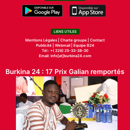
LIENS UTILES
Mentions Légales |
Charte groupe |
Contact
Publicité
|
Webmail |
Equipe B24
Tél : +( 226) 25-33-38-30
Email: info[at]burkina24.com
Burkina 24 : 17 Prix Galian remportés