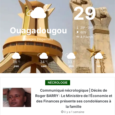
e
k
T
t
T
29
℃
b
e
u
a
o
o
d
b
g
k
Ouagadougou
29º - 29º
60%
o
i
e
r
4.11 km/h
Nuages Dispersés
k
n
a
m
36
34
33
35
℃
℃
℃
℃
ven
sam
dim
lun
NÉCROLOGIE
Communiqué nécrologique | Décès de
Roger BARRY : Le Ministère de l’Économie et
des Finances présente ses condoléances à
la famille
il y a 1 semaine