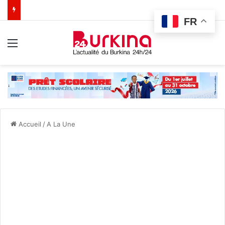
FR
Menu
Accueil
/
A La Une