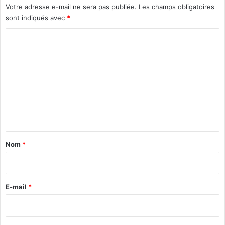
u
Votre adresse e-mail ne sera pas publiée.
Les champs obligatoires
m
sont indiqués avec
*
i
n
C
i
o
s
m
t
è
m
r
e
e
d
n
e
t
s
F
a
Nom
*
i
i
n
r
a
n
e
E-mail
*
c
*
e
s