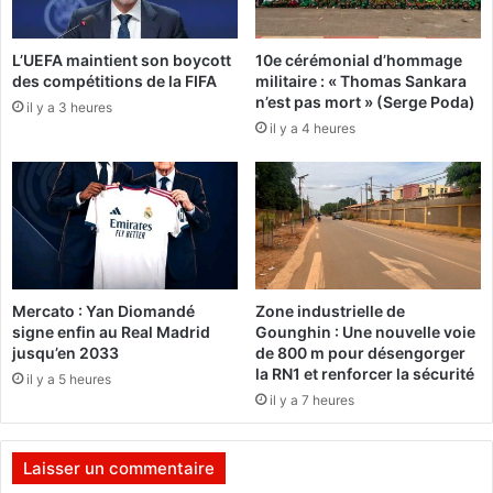
s
u
d
r
L’UEFA maintient son boycott
10e cérémonial d’hommage
u
k
des compétitions de la FIFA
militaire : « Thomas Sankara
1
i
n’est pas mort » (Serge Poda)
9
il y a 3 heures
n
il y a 4 heures
j
a
u
b
i
è
n
:
2
l
0
e
1
l
3
a
Mercato : Yan Diomandé
Zone industrielle de
n
signe enfin au Real Madrid
Gounghin : Une nouvelle voie
c
jusqu’en 2033
de 800 m pour désengorger
e
la RN1 et renforcer la sécurité
il y a 5 heures
m
il y a 7 heures
e
n
t
Laisser un commentaire
a