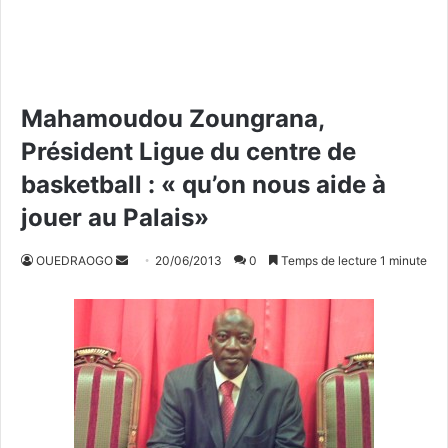
Mahamoudou Zoungrana,
Président Ligue du centre de
basketball : « qu’on nous aide à
jouer au Palais»
OUEDRAOGO
E
20/06/2013
0
Temps de lecture 1 minute
n
v
o
y
e
r
u