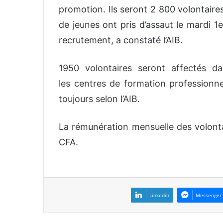
o
promotion. Ils seront 2 800 volontaires
y
de jeunes ont pris d’assaut le mardi 1e
e
recrutement, a constaté l’AIB.
r
u
n
1950 volontaires seront affectés da
c
les centres de formation professionne
o
toujours selon l’AIB.
u
r
La rémunération mensuelle des volont
r
i
CFA.
e
l
Linkedin
Messenger