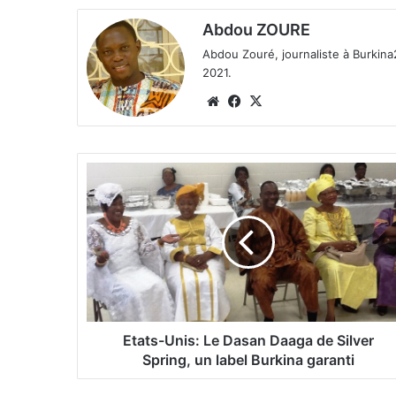
Abdou ZOURE
Abdou Zouré, journaliste à Burkin
2021.
We
Fa
X
bsi
ce
te
bo
ok
E
t
a
t
s
-
U
n
i
s
Etats-Unis: Le Dasan Daaga de Silver
:
Spring, un label Burkina garanti
L
e