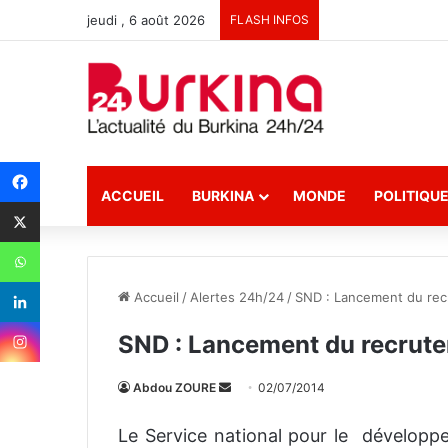
jeudi , 6 août 2026
FLASH INFOS
ACCUEIL
BURKINA
MONDE
POLITIQU
Accueil
/
Alertes 24h/24
/
SND : Lancement du rec
SND : Lancement du recrute
Abdou ZOURE
E
02/07/2014
n
Le Service national pour le développ
v