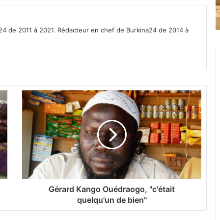
a24 de 2011 à 2021. Rédacteur en chef de Burkina24 de 2014 à
G
é
r
a
r
d
K
a
n
g
Gérard Kango Ouédraogo, "c'était
o
quelqu'un de bien"
O
u