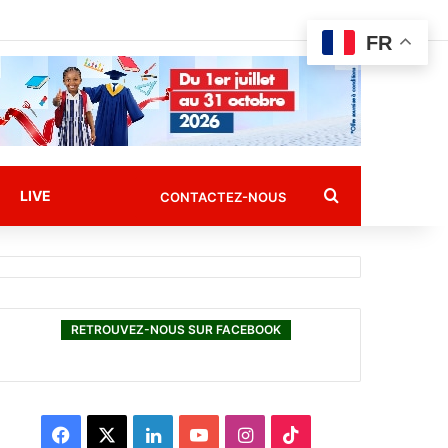
FR
Rechercher
LIVE
CONTACTEZ-NOUS
RETROUVEZ-NOUS SUR FACEBOOK
F
X
L
Y
I
T