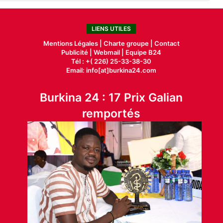
LIENS UTILES
Mentions Légales |
Charte groupe |
Contact
Publicité
|
Webmail |
Equipe B24
Tél : +( 226) 25-33-38-30
Email: info[at]burkina24.com
Burkina 24 : 17 Prix Galian
remportés