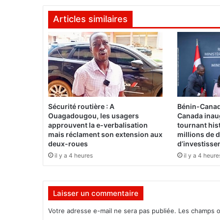
D
Articles similaires
a
s
a
n
D
a
a
g
a
Sécurité routière : A
Bénin-Canad
d
Ouagadougou, les usagers
Canada inau
e
approuvent la e-verbalisation
tournant his
S
mais réclament son extension aux
millions de d
deux-roues
d’investiss
i
l
il y a 4 heures
il y a 4 heure
v
e
r
Laisser un commentaire
S
p
Votre adresse e-mail ne sera pas publiée.
Les champs o
r