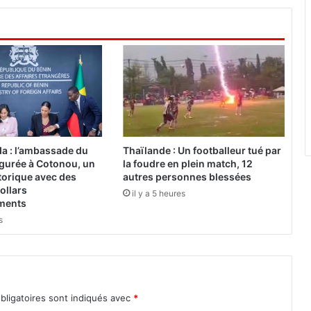
é
d
r
a
o
g
o
,
"
c
a : l’ambassade du
Thaïlande : Un footballeur tué par
'
gurée à Cotonou, un
la foudre en plein match, 12
é
torique avec des
autres personnes blessées
t
ollars
il y a 5 heures
ements
a
i
s
t
q
u
e
l
bligatoires sont indiqués avec
*
q