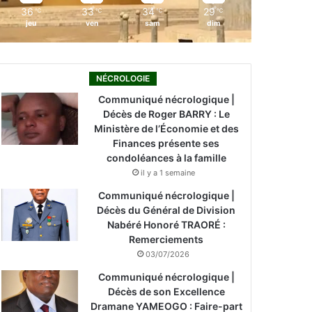
36
33
34
29
℃
℃
℃
℃
jeu
ven
sam
dim
NÉCROLOGIE
Communiqué nécrologique |
Décès de Roger BARRY : Le
Ministère de l’Économie et des
Finances présente ses
condoléances à la famille
il y a 1 semaine
Communiqué nécrologique |
Décès du Général de Division
Nabéré Honoré TRAORÉ :
Remerciements
03/07/2026
Communiqué nécrologique |
Décès de son Excellence
Dramane YAMEOGO : Faire-part