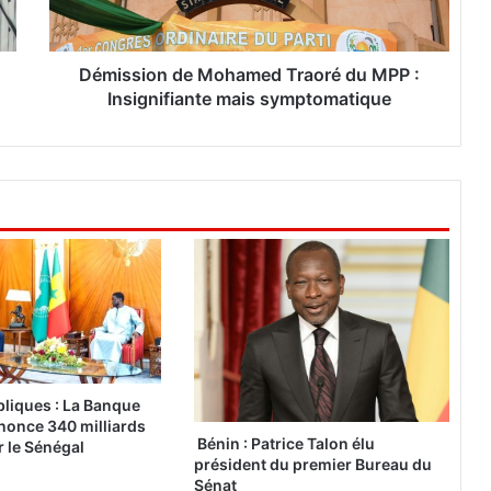
i
o
n
d
Démission de Mohamed Traoré du MPP :
e
Insignifiante mais symptomatique
M
o
h
a
m
e
d
T
r
a
o
r
é
liques : La Banque
d
nonce 340 milliards
u
Bénin : Patrice Talon élu
 le Sénégal
président du premier Bureau du
M
Sénat
P