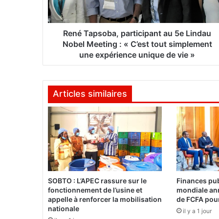
p
s
o
b
René Tapsoba, participant au 5e Lindau
a
Nobel Meeting : « C’est tout simplement
,
une expérience unique de vie »
p
a
r
Articles similaires
t
i
c
i
p
a
n
t
a
SOBTO : L’APEC rassure sur le
Finances pub
u
fonctionnement de l’usine et
mondiale an
5
appelle à renforcer la mobilisation
de FCFA pour
e
nationale
il y a 1 jour
L