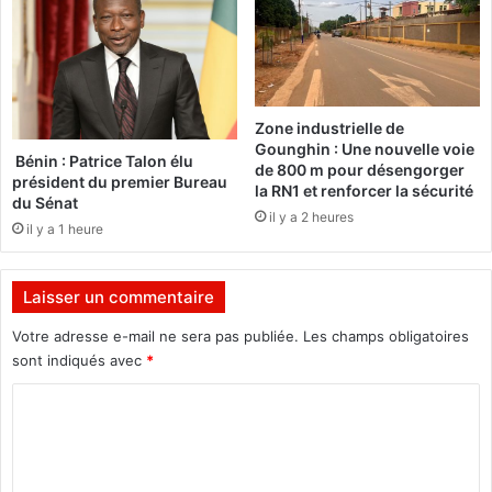
u
a
s
l
t
a
i
d
n
i
Zone industrielle de
L
e
Gounghin : Une nouvelle voie
o
q
Bénin : Patrice Talon élu
de 800 m pour désengorger
a
président du premier Bureau
u
la RN1 et renforcer la sécurité
du Sénat
d
i
il y a 2 heures
a
e
il y a 1 heure
m
p
Laisser un commentaire
ê
c
Votre adresse e-mail ne sera pas publiée.
Les champs obligatoires
h
sont indiqués avec
*
e
d
C
e
o
r
e
m
s