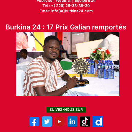
Publicité
|
Webmail |
Equipe B24
Tél : +( 226) 25-33-38-30
Email: info[at]burkina24.com
Burkina 24 : 17 Prix Galian remportés
SUIVEZ-NOUS SUR