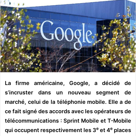
y
e
r
u
n
c
o
u
r
r
i
La firme américaine, Google, a décidé de
e
s’incruster dans un nouveau segment de
l
marché, celui de la téléphonie mobile. Elle a de
ce fait signé des accords avec les opérateurs de
télécommunications : Sprint Mobile et T-Mobile
e
e
qui occupent respectivement les 3
et 4
places