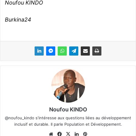
Noufou KINDO
Burkina24
Noufou KINDO
@noufou_kindo s'intéresse aux questions liées au développement
inclusif et durable. Il parle Population et Développement.
We
Fa
X
Lin
Pin