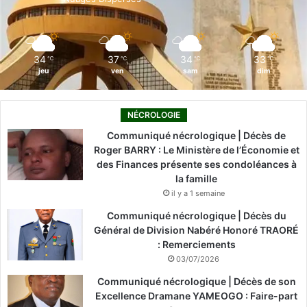
k
n
a
m
34
37
34
33
℃
℃
℃
℃
jeu
ven
sam
dim
NÉCROLOGIE
Communiqué nécrologique | Décès de
Roger BARRY : Le Ministère de l’Économie et
des Finances présente ses condoléances à
la famille
il y a 1 semaine
Communiqué nécrologique | Décès du
Général de Division Nabéré Honoré TRAORÉ
: Remerciements
03/07/2026
Communiqué nécrologique | Décès de son
Excellence Dramane YAMEOGO : Faire-part