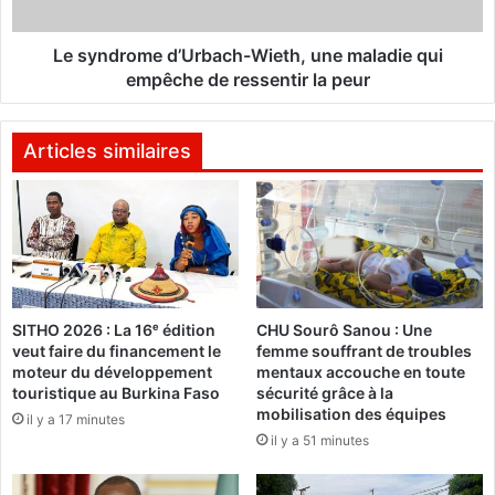
r
o
l
m
e
e
Le syndrome d’Urbach-Wieth, une maladie qui
s
d
empêche de ressentir la peur
n
’
o
U
m
r
Articles similaires
i
b
n
a
a
c
t
h
i
-
o
W
n
i
SITHO 2026 : La 16ᵉ édition
CHU Sourô Sanou : Une
s
e
veut faire du financement le
femme souffrant de troubles
d
t
moteur du développement
mentaux accouche en toute
u
h
touristique au Burkina Faso
sécurité grâce à la
P
,
mobilisation des équipes
il y a 17 minutes
r
u
il y a 51 minutes
A
n
u
e
g
m