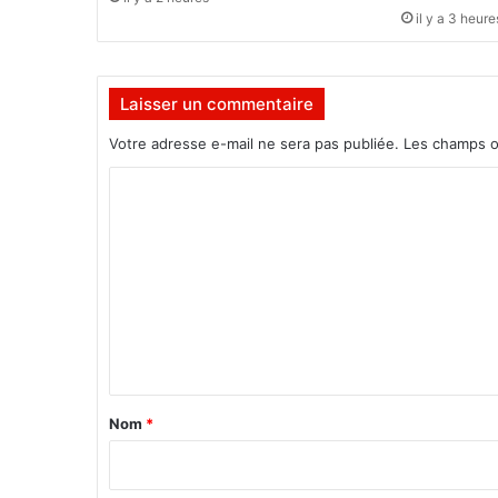
e
il y a 3 heure
A
g
b
Laisser un commentaire
é
y
Votre adresse e-mail ne sera pas publiée.
Les champs o
o
m
C
é
o
K
o
m
d
m
j
o
e
r
n
e
t
n
o
a
Nom
*
n
i
c
e
r