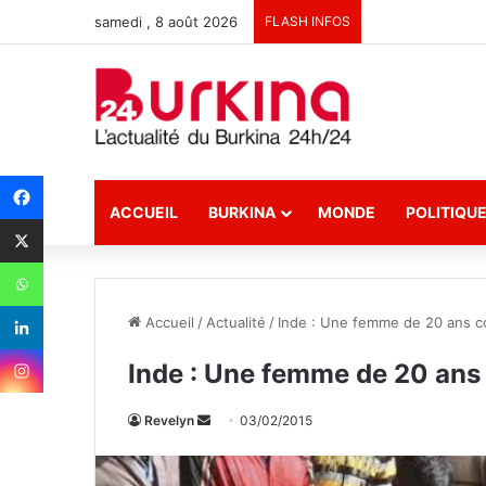
samedi , 8 août 2026
FLASH INFOS
ACCUEIL
BURKINA
MONDE
POLITIQU
Accueil
/
Actualité
/
Inde : Une femme de 20 ans co
Inde : Une femme de 20 ans 
Revelyn
E
03/02/2015
n
v