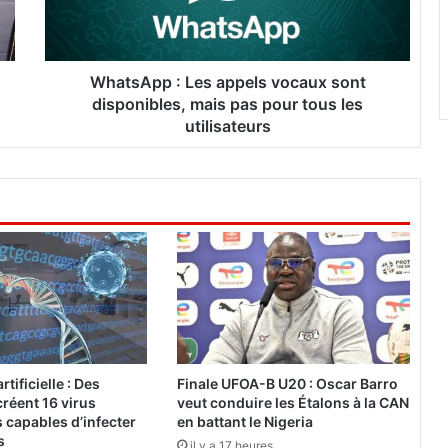
p
p
:
L
WhatsApp : Les appels vocaux sont
e
disponibles, mais pas pour tous les
s
utilisateurs
a
p
p
e
l
s
v
o
c
a
u
x
rtificielle : Des
Finale UFOA-B U20 : Oscar Barro
s
réent 16 virus
veut conduire les Étalons à la CAN
o
 capables d’infecter
en battant le Nigeria
n
s
il y a 17 heures