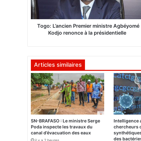
’
a
n
c
Togo: L’ancien Premier ministre Agbéyomé
i
Kodjo renonce à la présidentielle
e
n
P
r
Articles similaires
e
m
i
e
r
m
i
n
i
SN-BRAFASO : Le ministre Serge
Intelligence a
s
Poda inspecte les travaux du
chercheurs c
t
canal d’évacuation des eaux
synthétiques
r
des bactérie
il y a 2 heures