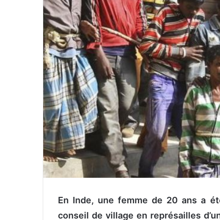
o
y
e
r
u
n
c
o
u
r
r
i
e
l
En Inde, une femme de 20 ans a été 
conseil de village en représailles d