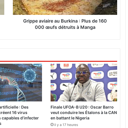
a
v
i
a
Grippe aviaire au Burkina : Plus de 160
i
000 œufs détruits à Manga
r
e
a
u
B
u
r
k
i
n
a
:
P
rtificielle : Des
Finale UFOA-B U20 : Oscar Barro
l
réent 16 virus
veut conduire les Étalons à la CAN
u
 capables d’infecter
en battant le Nigeria
s
s
il y a 17 heures