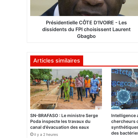
e
n
t
i
Présidentielle CÔTE D'IVOIRE - Les
e
dissidents du FPI choisissent Laurent
l
Gbagbo
l
e
C
Articles similaires
Ô
T
E
D
'
I
V
O
I
SN-BRAFASO : Le ministre Serge
Intelligence a
R
Poda inspecte les travaux du
chercheurs c
E
canal d’évacuation des eaux
synthétiques
-
des bactérie
il y a 2 heures