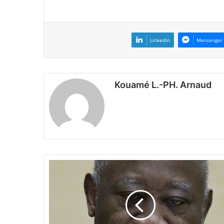
Linkedin
Messenger
Kouamé L.-PH. Arnaud
P
r
é
s
i
d