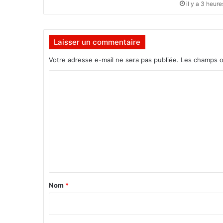
L
il y a 3 heure
e
s
d
Laisser un commentaire
i
s
Votre adresse e-mail ne sera pas publiée.
Les champs o
s
i
C
d
o
e
n
m
t
m
s
d
e
u
n
F
t
P
I
a
Nom
*
c
i
h
o
r
i