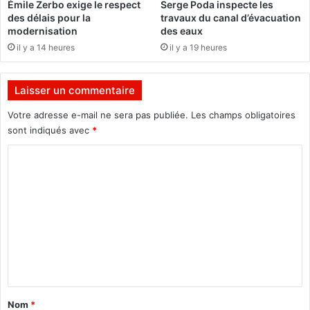
Émile Zerbo exige le respect
Serge Poda inspecte les
c
l
des délais pour la
travaux du canal d’évacuation
t
e
modernisation
des eaux
e
l
il y a 14 heures
il y a 19 heures
e
g
o
Laisser un commentaire
u
v
Votre adresse e-mail ne sera pas publiée.
Les champs obligatoires
e
sont indiqués avec
*
r
C
n
e
o
m
m
e
n
m
t
e
s
u
n
r
t
l
a
e
Nom
*