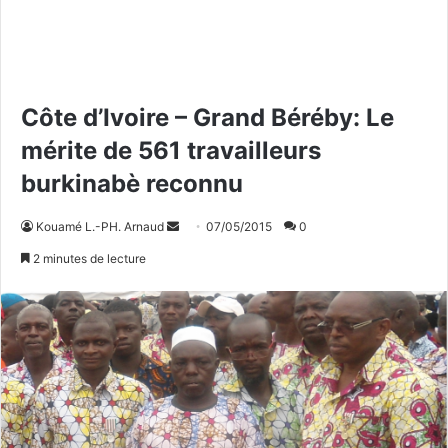
Côte d’Ivoire – Grand Béréby: Le
mérite de 561 travailleurs
burkinabè reconnu
Kouamé L.-PH. Arnaud
E
07/05/2015
0
n
2 minutes de lecture
v
o
y
e
r
u
n
c