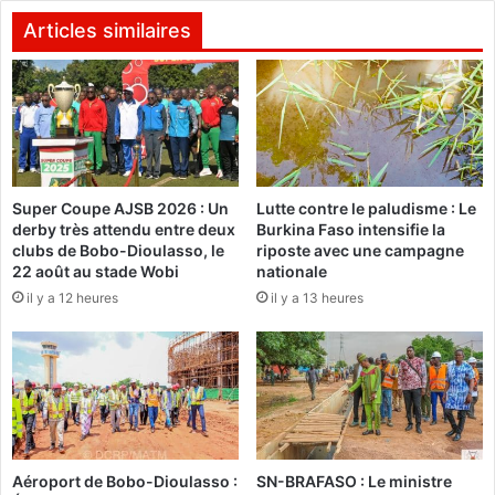
j
s
i
Articles similaires
i
b
o
o
n
:
s
L
d
e
'
R
e
E
Super Coupe AJSB 2026 : Un
Lutte contre le paludisme : Le
x
N
derby très attendu entre deux
Burkina Faso intensifie la
p
A
clubs de Bobo-Dioulasso, le
riposte avec une campagne
r
P
22 août au stade Wobi
nationale
e
E
il y a 12 heures
il y a 13 heures
s
E
s
i
i
n
o
t
n
e
d
r
i
p
r
e
Aéroport de Bobo-Dioulasso :
SN-BRAFASO : Le ministre
e
l