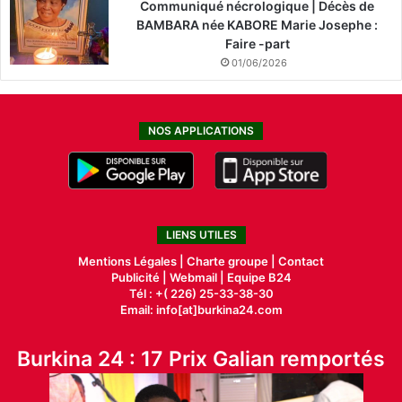
Communiqué nécrologique | Décès de
BAMBARA née KABORE Marie Josephe :
Faire -part
01/06/2026
NOS APPLICATIONS
LIENS UTILES
Mentions Légales |
Charte groupe |
Contact
Publicité
|
Webmail |
Equipe B24
Tél : +( 226) 25-33-38-30
Email: info[at]burkina24.com
Burkina 24 : 17 Prix Galian remportés