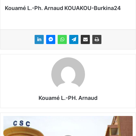
Kouamé L.-Ph. Arnaud KOUAKOU-Burkina24
Kouamé L.-PH. Arnaud
B
u
r