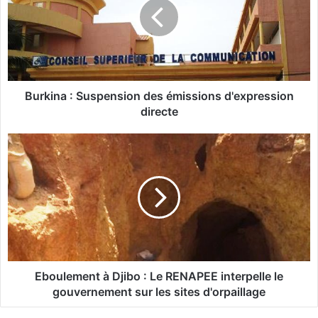
k
i
n
a
:
S
u
Burkina : Suspension des émissions d'expression
s
directe
p
e
E
n
b
s
o
i
u
o
l
n
e
d
m
e
e
s
n
é
t
Eboulement à Djibo : Le RENAPEE interpelle le
m
à
gouvernement sur les sites d'orpaillage
i
D
s