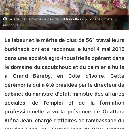
o
u
r
Le labeur et le mérite de plus de 561 travailleurs burkinabè ont été
reconnus
r
i
Le labeur et le mérite de plus de 561 travailleurs
e
l
burkinabè ont été reconnus le lundi 4 mai 2015
dans une société agro-industrielle opérant dans
le domaine du caoutchouc et du palmier à huile
à Grand Béréby, en Côte d’Ivoire. Cette
cérémonie qui a été présidée par le directeur de
cabinet du ministre d’Etat, ministre des affaires
sociales, de l’emploi et de la formation
professionnelle a vu la présence de Ouattara
Kléna Jean, chargé d’affaires de l’ambassade du