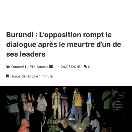
Burundi : L’opposition rompt le
dialogue après le meurtre d’un de
ses leaders
Kouamé L.-PH. Arnaud
E
24/05/2015
0
n
Temps de lecture 1 minute
v
o
y
e
r
u
n
c