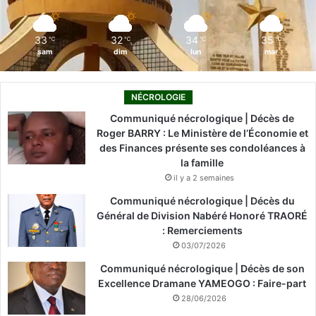
m
33
32
34
35
℃
℃
℃
℃
sam
dim
lun
mar
NÉCROLOGIE
Communiqué nécrologique | Décès de
Roger BARRY : Le Ministère de l’Économie et
des Finances présente ses condoléances à
la famille
il y a 2 semaines
Communiqué nécrologique | Décès du
Général de Division Nabéré Honoré TRAORÉ
: Remerciements
03/07/2026
Communiqué nécrologique | Décès de son
Excellence Dramane YAMEOGO : Faire-part
28/06/2026