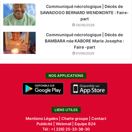
Communiqué nécrologique | Décès de
SAWADOGO BERNARD WENDIKONTE : Faire-
part
26/06/2026
Communiqué nécrologique | Décès de
BAMBARA née KABORE Marie Josephe :
Faire -part
01/06/2026
NOS APPLICATIONS
LIENS UTILES
Mentions Légales |
Charte groupe |
Contact
Publicité
|
Webmail |
Equipe B24
Tél : +( 226) 25-33-38-30