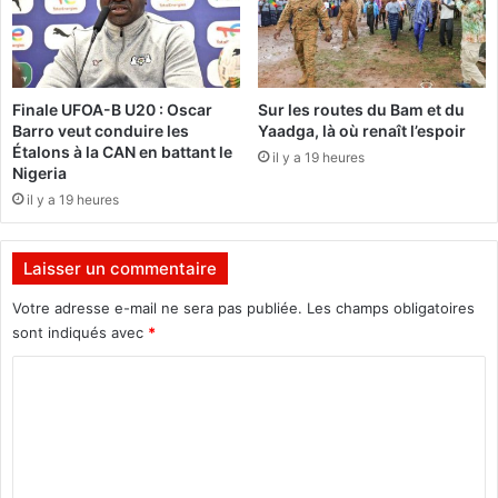
i
v
r
e
-
Finale UFOA-B U20 : Oscar
Sur les routes du Bam et du
e
Barro veut conduire les
Yaadga, là où renaît l’espoir
n
Étalons à la CAN en battant le
il y a 19 heures
s
Nigeria
e
il y a 19 heures
m
b
l
Laisser un commentaire
e
Votre adresse e-mail ne sera pas publiée.
Les champs obligatoires
sont indiqués avec
*
C
o
m
m