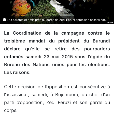
o
u
r
Les parents et amis près du corps de Zedi Feruzi après son assassinat.
r
i
La Coordination de la campagne contre le
e
troisième mandat du président du Burundi
l
déclare qu’elle se retire des pourparlers
entamés samedi 23 mai 2015 sous l’égide du
Bureau des Nations unies pour les élections.
Les raisons.
Cette décision de l’opposition est consécutive à
l’assassinat, samedi, à Bujumbura, du chef d’un
parti d’opposition, Zedi Feruzi et son garde du
corps.