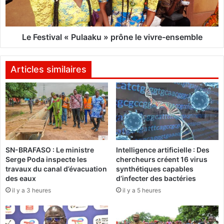
o
i
n
v
c
a
e
l
Le Festival « Pulaaku » prône le vivre-ensemble
s
«
o
P
n
u
Articles similaires
d
l
é
a
p
a
a
k
r
u
t
»
p
SN-BRAFASO : Le ministre
Intelligence artificielle : Des
r
Serge Poda inspecte les
chercheurs créent 16 virus
ô
travaux du canal d’évacuation
synthétiques capables
n
des eaux
d’infecter des bactéries
e
il y a 3 heures
il y a 5 heures
l
e
v