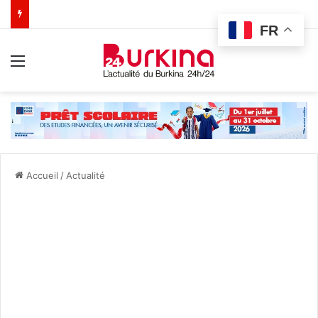
FR
Menu
Accueil
/
Actualité