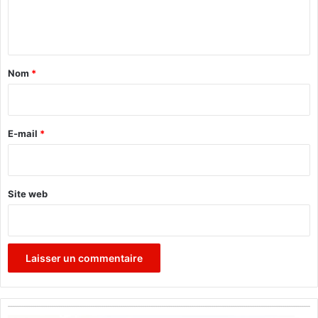
e
n
t
a
Nom
*
i
r
e
E-mail
*
*
Site web