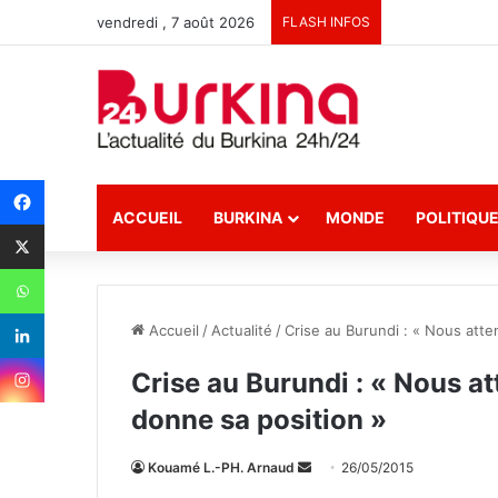
vendredi , 7 août 2026
FLASH INFOS
ACCUEIL
BURKINA
MONDE
POLITIQU
Accueil
/
Actualité
/
Crise au Burundi : « Nous atte
Crise au Burundi : « Nous at
donne sa position »
Kouamé L.-PH. Arnaud
E
26/05/2015
n