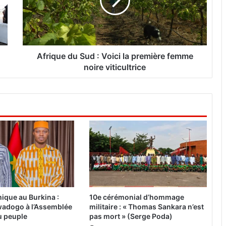
q
u
e
d
u
S
Afrique du Sud : Voici la première femme
u
noire viticultrice
d
:
V
o
i
c
i
l
a
p
r
e
ique au Burkina :
10e cérémonial d’hommage
m
adogo à l’Assemblée
militaire : « Thomas Sankara n’est
i
du peuple
pas mort » (Serge Poda)
è