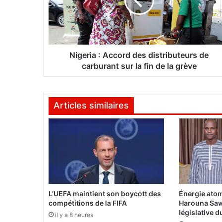
r
i
a
:
A
c
Nigeria : Accord des distributeurs de
c
carburant sur la fin de la grève
o
r
d
Articles similaires
d
e
s
d
i
s
t
r
i
L’UEFA maintient son boycott des
Énergie atom
b
compétitions de la FIFA
Harouna Saw
u
législative 
il y a 8 heures
t