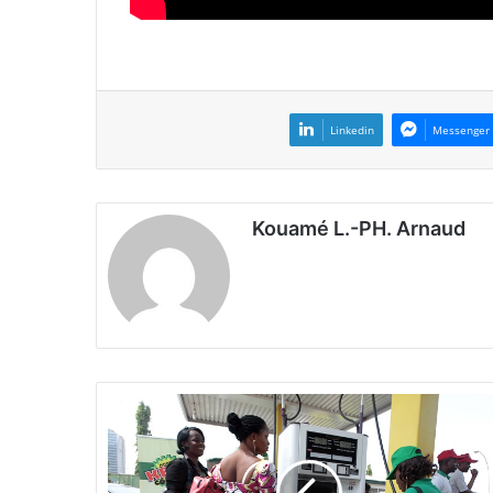
Linkedin
Messenger
Kouamé L.-PH. Arnaud
N
i
g
e