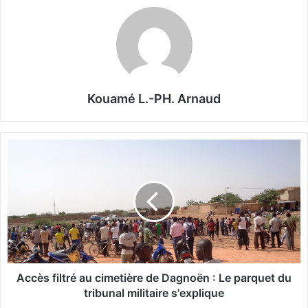
Kouamé L.-PH. Arnaud
A
c
c
è
s
f
i
l
t
r
Accès filtré au cimetière de Dagnoën : Le parquet du
é
tribunal militaire s'explique
a