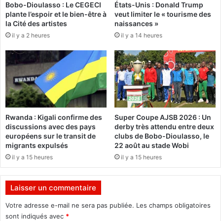
Bobo-Dioulasso : Le CEGECI
États-Unis : Donald Trump
e
d
plante l’espoir et le bien-être à
veut limiter le « tourisme des
p
e
la Cité des artistes
naissances »
a
c
il y a 2 heures
il y a 14 heures
r
e
q
2
u
7
e
m
t
a
d
i
u
r
t
e
Rwanda : Kigali confirme des
Super Coupe AJSB 2026 : Un
r
p
discussions avec des pays
derby très attendu entre deux
i
o
européens sur le transit de
clubs de Bobo-Dioulasso, le
b
r
migrants expulsés
22 août au stade Wobi
u
t
il y a 15 heures
il y a 15 heures
n
é
a
a
l
u
Laisser un commentaire
m
2
i
8
Votre adresse e-mail ne sera pas publiée.
Les champs obligatoires
l
m
sont indiqués avec
*