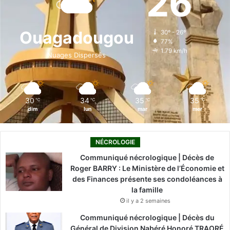
26
b
e
u
a
o
o
d
b
g
k
Ouagadougou
30º - 26º
77%
o
i
e
r
1.79 km/h
Nuages Dispersés
k
n
a
m
30
34
35
35
℃
℃
℃
℃
dim
lun
mar
mer
NÉCROLOGIE
Communiqué nécrologique | Décès de
Roger BARRY : Le Ministère de l’Économie et
des Finances présente ses condoléances à
la famille
il y a 2 semaines
Communiqué nécrologique | Décès du
Général de Division Nabéré Honoré TRAORÉ