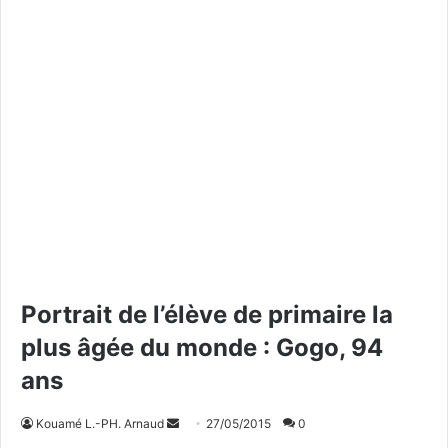
Portrait de l’élève de primaire la
plus âgée du monde : Gogo, 94
ans
Kouamé L.-PH. Arnaud
E
27/05/2015
0
n