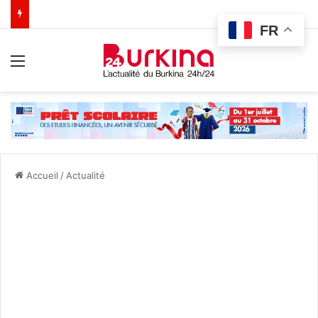
FR
Menu
Accueil
/
Actualité