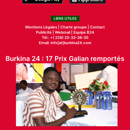
LIENS UTILES
Mentions Légales |
Charte groupe |
Contact
Publicité
|
Webmail |
Equipe B24
Tél : +( 226) 25-33-38-30
Email: info[at]burkina24.com
Burkina 24 : 17 Prix Galian remportés