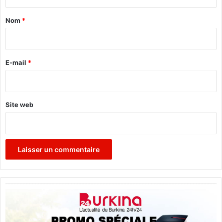
t
a
Nom
*
i
r
e
E-mail
*
*
Site web