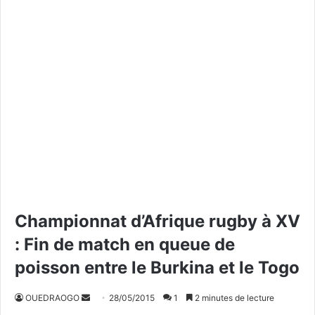
Championnat d’Afrique rugby à XV
: Fin de match en queue de
poisson entre le Burkina et le Togo
OUEDRAOGO
E
28/05/2015
1
2 minutes de lecture
n