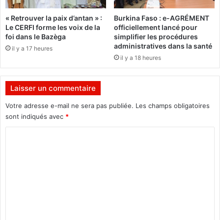
o
m
« Retrouver la paix d’antan » :
Burkina Faso : e-AGRÉMENT
i
Le CERFI forme les voix de la
officiellement lancé pour
e
foi dans le Bazèga
simplifier les procédures
s
administratives dans la santé
il y a 17 heures
o
il y a 18 heures
c
i
a
Laisser un commentaire
l
e
Votre adresse e-mail ne sera pas publiée.
Les champs obligatoires
d
sont indiqués avec
*
e
C
m
a
o
r
m
c
h
m
é
e
n