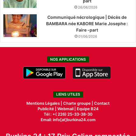
part
26/06/2026
Communiqué nécrologique | Décès de
BAMBARA née KABORE Marie Josephe :
Faire -part
01/06/2026
NOS APPLICATIONS
LIENS UTILES
Mentions Légales |
Charte groupe |
Contact
Publicité
|
Webmail |
Equipe B24
Tél : +( 226) 25-33-38-30
Email: info[at]burkina24.com