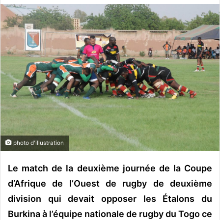
v
o
y
e
r
u
n
c
o
u
r
r
photo d'illustration
i
e
Le match de la deuxième journée de la Coupe
l
d’Afrique de l’Ouest de rugby de deuxième
division qui devait opposer les Étalons du
Burkina à l’équipe nationale de rugby du Togo ce