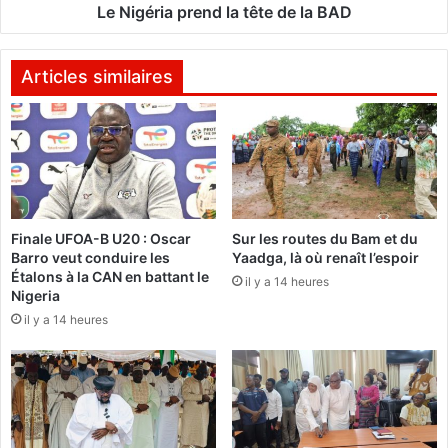
l
p
Le Nigéria prend la tête de la BAD
e
r
s
e
é
n
Articles similaires
t
d
u
l
d
a
i
t
a
ê
n
t
t
e
Finale UFOA-B U20 : Oscar
Sur les routes du Bam et du
s
d
Barro veut conduire les
Yaadga, là où renaît l’espoir
s
e
Étalons à la CAN en battant le
u
il y a 14 heures
l
Nigeria
r
a
il y a 14 heures
l
B
’
A
é
D
c
o
n