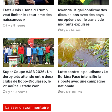
i
r
États-Unis : Donald Trump
Rwanda : Kigali confirme des
s
e
veut limiter le « tourisme des
discussions avec des pays
e
p
naissances »
européens sur le transit de
u
o
migrants expulsés
il y a 9 heures
r
r
il y a 9 heures
d
t
e
d
l
e
a
s
j
é
u
l
s
e
t
c
Super Coupe AJSB 2026 : Un
Lutte contre le paludisme : Le
i
t
derby très attendu entre deux
Burkina Faso intensifie la
c
i
clubs de Bobo-Dioulasso, le
riposte avec une campagne
e
o
22 août au stade Wobi
nationale
a
n
il y a 10 heures
il y a 11 heures
m
s
é
à
r
l
Laisser un commentaire
i
’