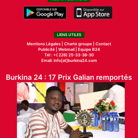
LIENS UTILES
Mentions Légales |
Charte groupe |
Contact
Publicité
|
Webmail |
Equipe B24
Tél : +( 226) 25-33-38-30
Email: info[at]burkina24.com
Burkina 24 : 17 Prix Galian remportés