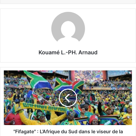
Kouamé L.-PH. Arnaud
"
F
i
f
a
g
a
t
e
"
"Fifagate" : L’Afrique du Sud dans le viseur de la