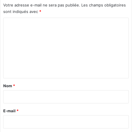
c
o
Votre adresse e-mail ne sera pas publiée.
Les champs obligatoires
a
r
sont indiqués avec
*
i
d
n
C
r
e
e
o
d
m
u
j
m
o
e
u
r
n
t
a
Nom
*
i
r
e
E-mail
*
*