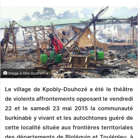
v
o
y
e
r
u
n
c
o
u
Image à titre illustrative
r
r
Le village de Kpobly-Douhozé a été le théâtre
i
e
de violents affrontements opposant le vendredi
l
22 et le samedi 23 mai 2015 la communauté
burkinabè y vivant et les autochtones guéré de
cette localité située aux frontières territoriales
des départements de Bloléquin et Toulépleu, à